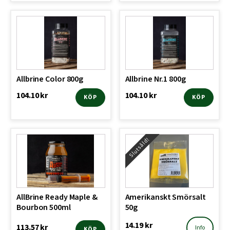
Allbrine Color 800g
Allbrine Nr.1 800g
104.10
kr
104.10
kr
KÖP
KÖP
Slutsåld!
AllBrine Ready Maple &
Amerikanskt Smörsalt
Bourbon 500ml
50g
14.19
kr
113.57
kr
Info
KÖP