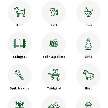
Hund
Katt
Höns
Stängsel
Spån & pellets
Virke
Spik & skruv
Trädgård
Häst