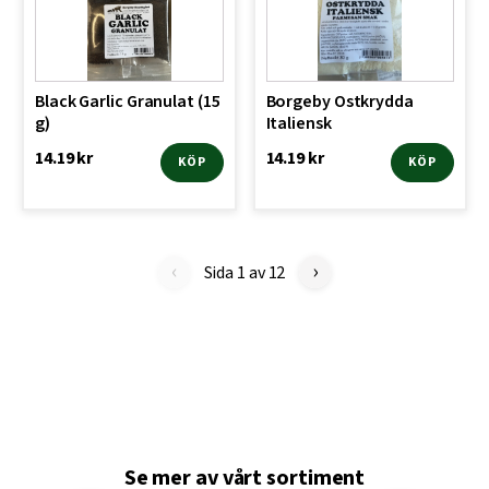
Black Garlic Granulat (15
Borgeby Ostkrydda
g)
Italiensk
14.19
kr
14.19
kr
KÖP
KÖP
‹
›
Sida 1 av 12
Se mer av vårt sortiment