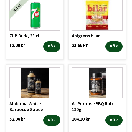
Nyhet!
7UP Burk, 33 cl
Ahlgrens bilar
12.00
kr
23.66
kr
KÖP
KÖP
Alabama White
All Purpose BBQ Rub
Barbecue Sauce
180g
52.06
kr
104.10
kr
KÖP
KÖP