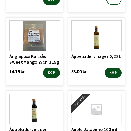
Änglapuss Kall sås
Äppelcidervinäger 0,25 L
Sweet Mango & Chili 15g
14.19
kr
53.00
kr
KÖP
KÖP
Slutsåld!
Äppelcidervinäger
Apple Jalapeno 100 ml