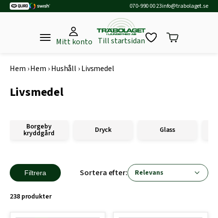
070-990 00 23
info@trabolaget.se
Till startsidan
Mitt konto
Hem
›
Hem
›
Hushåll
›
Livsmedel
Livsmedel
Borgeby
Dryck
Glass
kryddgård
Sortera efter:
Filtrera
238 produkter