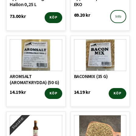
Hallon 0,25 L
EKO
69.20
kr
73.00
kr
Info
KÖP
AROMSALT
BACONMIX (35 G)
(AROMATKRYDDA) (50 G)
14.19
kr
14.19
kr
KÖP
KÖP
Slutsåld!