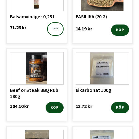
Balsamvinäger 0,25 L
BASILIKA (20 G)
71.23
kr
14.19
kr
Info
KÖP
Beef or Steak BBQ Rub
Bikarbonat 100g
180g
104.10
kr
12.72
kr
KÖP
KÖP