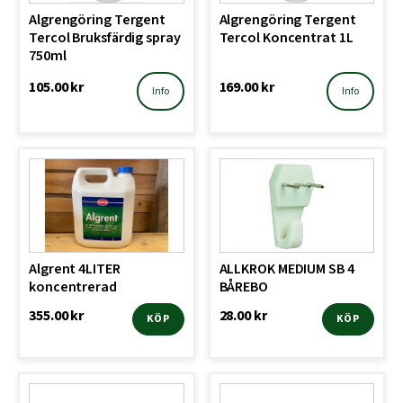
Algrengöring Tergent
Algrengöring Tergent
Tercol Bruksfärdig spray
Tercol Koncentrat 1L
750ml
105.00
kr
169.00
kr
Info
Info
Algrent 4LITER
ALLKROK MEDIUM SB 4
koncentrerad
BÅREBO
355.00
kr
28.00
kr
KÖP
KÖP