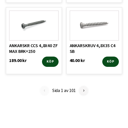
ANKARSKR CCS 4,8X40 ZF
ANKARSKRUV 4,8X35 C4
MAX BRK=250
SB
189.00
kr
40.00
kr
KÖP
KÖP
‹
›
Sida 1 av 101