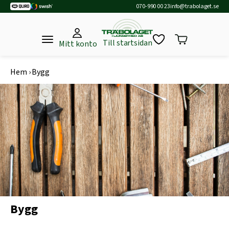
070-990 00 23
info@trabolaget.se
Till startsidan
Mitt konto
Hem
›
Bygg
Bygg