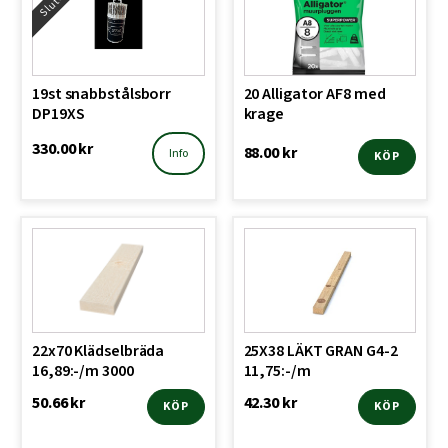
19st snabbstålsborr
20 Alligator AF8 med
DP19XS
krage
330.00
kr
88.00
kr
Info
KÖP
22x70 Klädselbräda
25X38 LÄKT GRAN G4-2
16,89:-/m 3000
11,75:-/m
50.66
kr
42.30
kr
KÖP
KÖP
Den
Den