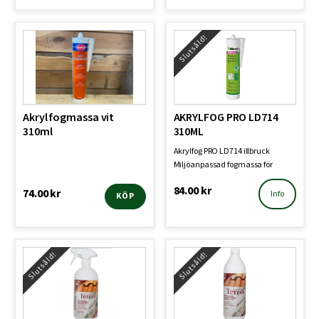
Slutsåld!
Akryl fogmassa vit
AKRYLFOG PRO LD714
310ml
310ML
Akrylfog PRO LD714 illbruck
Miljöanpassad fogmassa för
tätning och utjämning av …
84.00
kr
74.00
kr
Info
KÖP
Slutsåld!
Slutsåld!