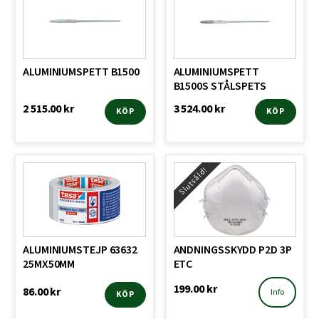
ALUMINIUMSPETT B1500
ALUMINIUMSPETT
B1500S STÅLSPETS
2 515.00
kr
3 524.00
kr
KÖP
KÖP
Slutsåld!
ALUMINIUMSTEJP 63632
ANDNINGSSKYDD P2D 3P
25MX50MM
ETC
199.00
kr
86.00
kr
Info
KÖP