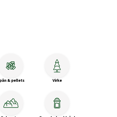
pån & pellets
Virke