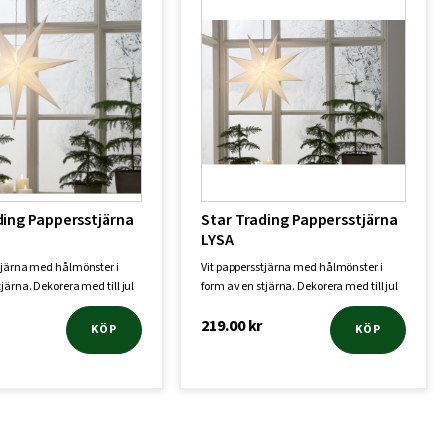
ding Pappersstjärna
Star Trading Pappersstjärna
LYSA
tjärna med hålmönster i
Vit pappersstjärna med hålmönster i
järna. Dekorera med till jul
form av en stjärna. Dekorera med till jul
oc…
219.00
kr
KÖP
KÖP