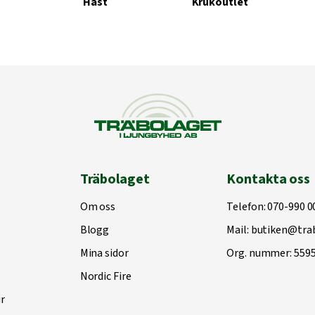
Häst
Krukoutlet
Träbolaget
Kontakta oss
Om oss
Telefon:
070-990 0
Blogg
Mail:
butiken@trab
Mina sidor
Org. nummer: 559
Nordic Fire
r