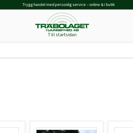
Trygg handel med personlig service – online & i butik
Till startsidan