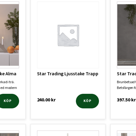
ake Alma
Star Trading Ljusstake Trapp
Star Tra
rkad i trä.
Brunbetsad t
 med modern
Betsfärgen f
och…
240.00
kr
397.50
kr
KÖP
KÖP