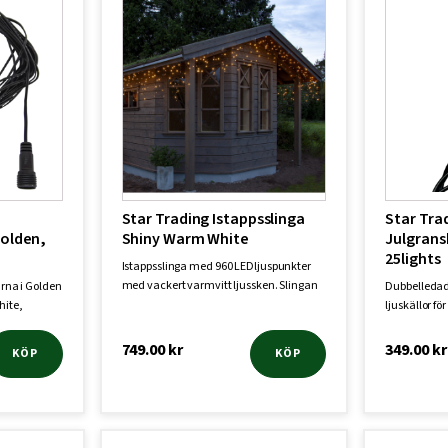
Star Trading Istappsslinga
Star Tra
Golden,
Shiny Warm White
Julgrans
25lights
Istappsslinga med 960 LEDljuspunkter
med vackert varmvitt ljussken. Slingan
arna i Golden
Dubbelledad
är c…
hite,
ljuskällor f
verk…
749.00
kr
349.00
kr
KÖP
KÖP