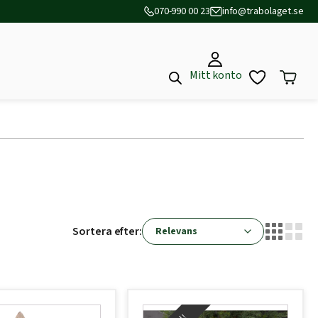
070-990 00 23
info@trabolaget.se
Mitt konto
Sortera efter: