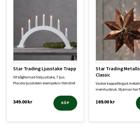
Star Trading Ljusstake Trapp
Star Trading Metalls
Classic
Vit bågformad träljusstake, 7 ljus.
Placera ljusstaken exempelvis i förnstret
Vacker kopparfärgad metalls
fö…
inomhusbruk. Stjärnan har f
oc…
349.00
kr
169.00
kr
KÖP