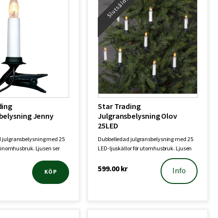
Slutsåld!
ding
Star Trading
belysning Jenny
Julgransbelysning Olov
25LED
 julgransbelysning med 25
Dubbelledad julgransbelysning med 25
ör inomhusbruk. Ljusen ser
LED-ljuskällor för utomhusbruk. Ljusen
ser …
599.00
kr
Info
KÖP