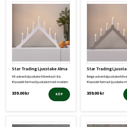
Star Trading Ljusstake Alma
Star Trading Ljusst
Vit adventsljusstake tillverkad i trä.
Beige adventsljusstake tillve
Klassiskt formad ljusstake med modern
Klassiskt formad ljusstake
tou…
t…
359.00
kr
359.00
kr
KÖP