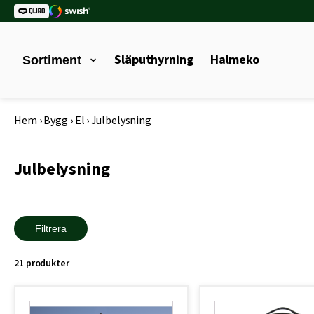
Släputhyrning
Halmeko
Sortiment
Hem
›
Bygg
›
El
›
Julbelysning
Julbelysning
Filtrera
21 produkter