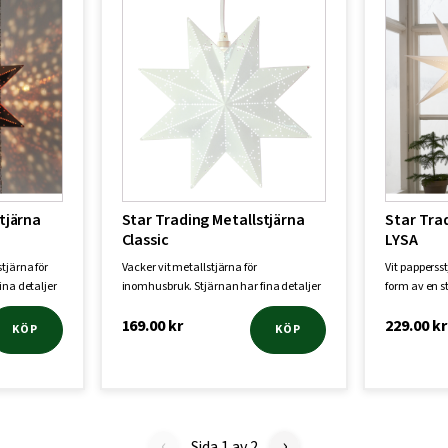
tjärna
Star Trading Metallstjärna
Star Tra
Classic
LYSA
tjärna för
Vacker vit metallstjärna för
Vit papperss
ina detaljer
inomhusbruk. Stjärnan har fina detaljer
form av en st
och plats f…
oc…
169.00
kr
229.00
kr
KÖP
KÖP
‹
›
Sida 1 av 2