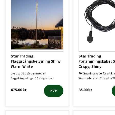
Star Trading
Star Trading
Flaggstångsbelysning Shiny
Förlängningskabel 
Warm White
Crispy, Shiny
Lys upp trädgården med en
Förlängningskabel för artikl
flaggstångsslinga, 10 slingor med
Warm White och Crispy Ice W
vardera 50 varmvita …
passa…
675.00
kr
35.00
kr
KÖP