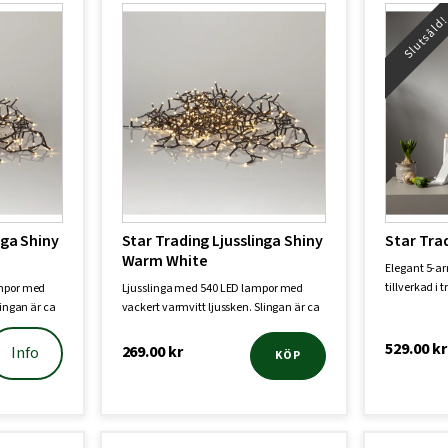
Slutsåld
nga Shiny
Star Trading Ljusslinga Shiny
Star Tra
Warm White
Elegant 5-a
tillverkad i 
ampor med
Ljusslinga med 540 LED lampor med
den …
lingan är ca
vackert varmvitt ljussken. Slingan är ca
11 me…
529.00
kr
269.00
kr
Info
KÖP