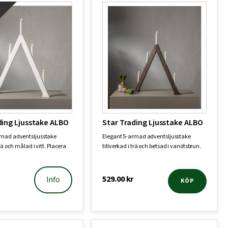
!
ding Ljusstake ALBO
Star Trading Ljusstake ALBO
rmad adventsljusstake
Elegant 5-armad adventsljusstake
trä och målad i vitt. Placera
tillverkad i trä och betsad i vanötsbrun.
Place…
529.00
kr
Info
KÖP