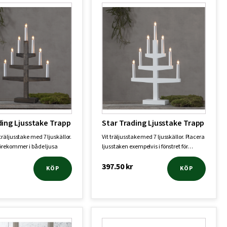
ding Ljusstake Trapp
Star Trading Ljusstake Trapp
räljusstake med 7 ljuskällor.
Vit träljusstake med 7 ljusskällor. Placera
örekommer i både ljusa
ljusstaken exempelvis i fönstret för…
397.50
kr
KÖP
KÖP