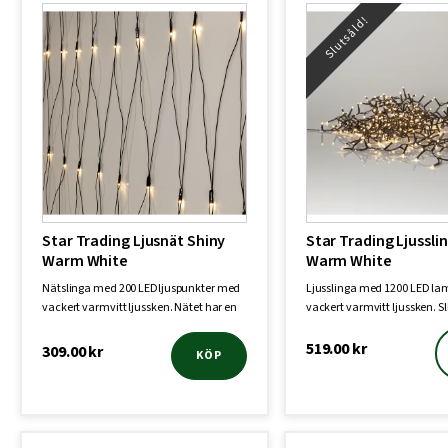
Slutsåld!
Star Trading Ljusnät Shiny
Star Trading Ljussli
Warm White
Warm White
Nätslinga med 200 LEDljuspunkter med
Ljusslinga med 1200 LED l
vackert varmvitt ljussken. Nätet har en
vackert varmvitt ljussken. S
sto…
24 m…
519.00
kr
309.00
kr
KÖP