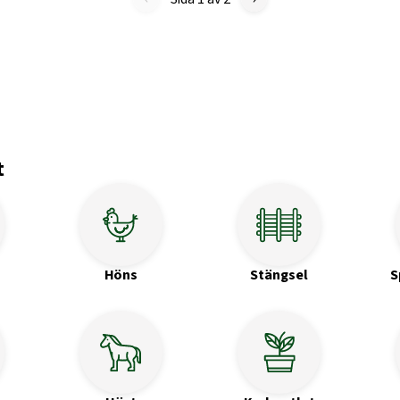
t
Höns
Stängsel
S