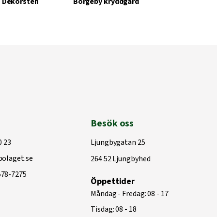
Dekorsten
Borgeby kryddgård
Besök oss
0 23
Ljungbygatan 25
olaget.se
264 52 Ljungbyhed
578-7275
Öppettider
Måndag - Fredag: 08 - 17
Tisdag: 08 - 18