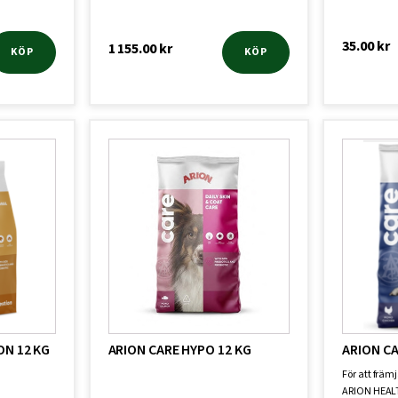
35.00
kr
1 155.00
kr
KÖP
KÖP
ON 12 KG
ARION CARE HYPO 12 KG
ARION CA
För att främj
ARION HEAL