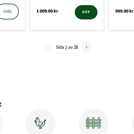
1 009.00
kr
909.00
kr
Info
KÖP
‹
›
Sida 1 av 28
t