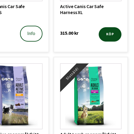
nis Car Safe
Active Canis Car Safe
S
Harness XL
315.00
kr
Info
KÖP
Slutsåld!