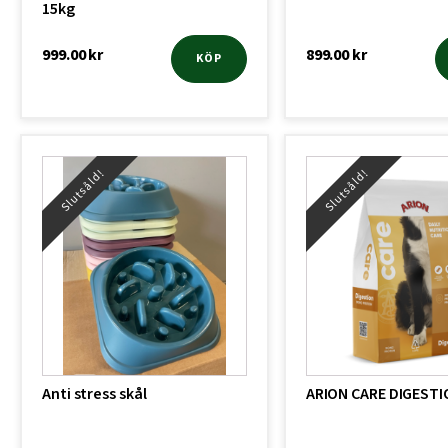
15kg
999.00
kr
899.00
kr
KÖP
Slutsåld!
Slutsåld!
Anti stress skål
ARION CARE DIGESTI