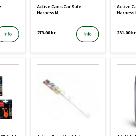
e
Active Canis Car Safe
Active Ca
Harness M
Harness 
273.00
kr
231.00
kr
Info
Info