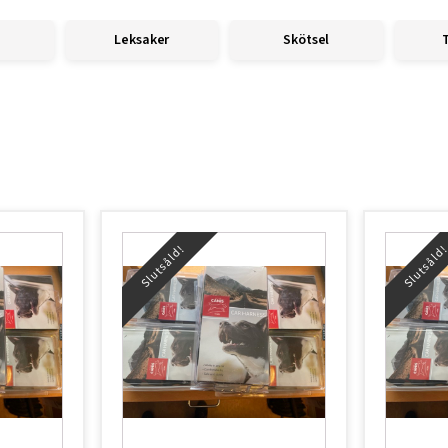
Leksaker
Skötsel
Slutsåld!
Slutsåld