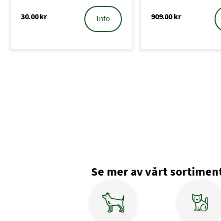
30.00
kr
909.00
kr
Info
Se mer av vårt sortimen