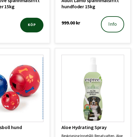
tive spannmålsfritt
Adult Lamb spannmålsfritt
er 15kg
hundfoder 15kg
999.00
kr
Info
KÖP
tsboll hund
Aloe Hydrating Spray
Beskrivning Innehåll: Renat vatten, Aloe