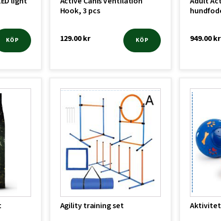
LED light
Active Canis Ventilation
Adult Ac
Hook, 3 pcs
hundfod
129.00
kr
949.00
kr
KÖP
KÖP
t
Agility training set
Aktivite