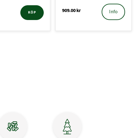
909.00
kr
Info
KÖP