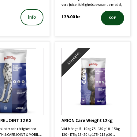
vera juice, fuktighetsbevarande medel,
…
139.00
kr
Info
KÖP
Slutsåld!
RE JOINT 12 KG
ARION Care Weight 12kg
a leder och rörlighet har
Vikt Mängd 5 - 10 kg 75 - 130 g 10 - 15 kg
TH & CARE JOINT & MOBIL…
130 - 175 g 15 - 20 kg 175 - 215 g 20…