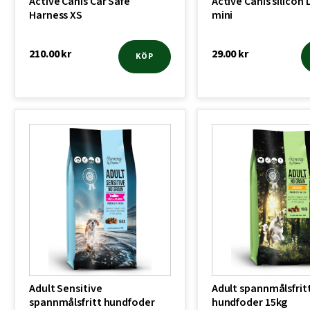
Active Canis Car Safe
produktsidan
Active Canis silicon 
Harness XS
mini
210.00
kr
29.00
kr
KÖP
Adult Sensitive
Adult spannmålsfrit
spannmålsfritt hundfoder
hundfoder 15kg