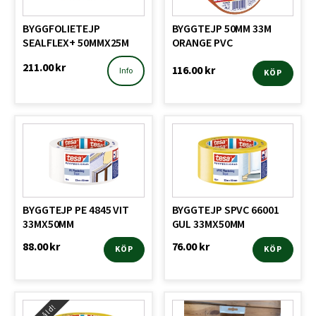
BYGGFOLIETEJP
BYGGTEJP 50MM 33M
SEALFLEX+ 50MMX25M
ORANGE PVC
211.00
kr
116.00
kr
Info
KÖP
BYGGTEJP PE 4845 VIT
BYGGTEJP SPVC 66001
33MX50MM
GUL 33MX50MM
88.00
kr
76.00
kr
KÖP
KÖP