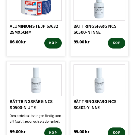
ALUMINIUMSTEJP 63632
BÄTTRINGSFÄRG NCS
25MX50MM
S0500-N INNE
86.00
kr
99.00
kr
KÖP
KÖP
BÄTTRINGSFÄRG NCS
BÄTTRINGSFÄRG NCS
S0500-N UTE
S0502-Y INNE
Den perfekta lösningen för dig som
vill fixa till repor och skador enkelt
och sn…
99.00
kr
99.00
kr
KÖP
KÖP