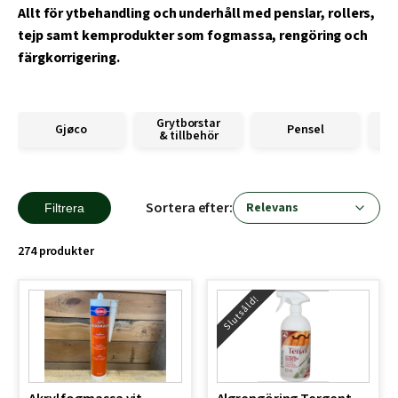
Allt för ytbehandling och underhåll med penslar, rollers,
tejp samt kemprodukter som fogmassa, rengöring och
färgkorrigering.
Grytborstar
Gjøco
Pensel
& tillbehör
Sortera efter:
Filtrera
274 produkter
Slutsåld!