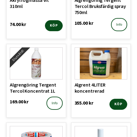
Akryl fogmassa vit
Algrengöring Tergent
310ml
Tercol Bruksfärdig spray
750ml
105.00
kr
74.00
kr
Info
KÖP
Slutsåld!
Algrengöring Tergent
Algrent 4LITER
Tercol Koncentrat 1L
koncentrerad
169.00
kr
355.00
kr
Info
KÖP