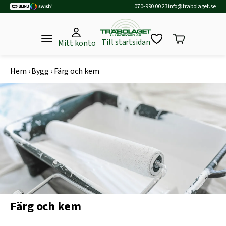
070-990 00 23
info@trabolaget.se
Till startsidan
Mitt konto
Hem
›
Bygg
›
Färg och kem
Färg och kem