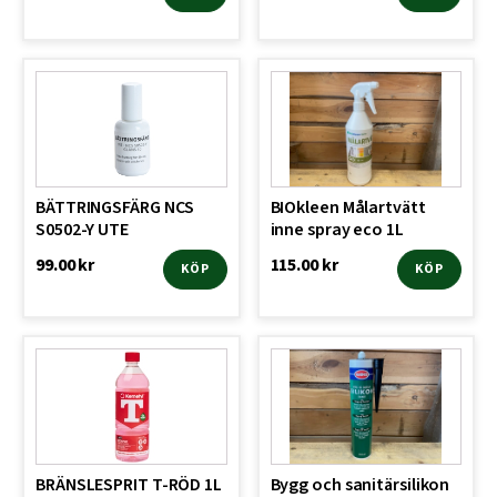
BÄTTRINGSFÄRG NCS
BIOkleen Målartvätt
S0502-Y UTE
inne spray eco 1L
99.00
kr
115.00
kr
KÖP
KÖP
BRÄNSLESPRIT T-RÖD 1L
Bygg och sanitärsilikon