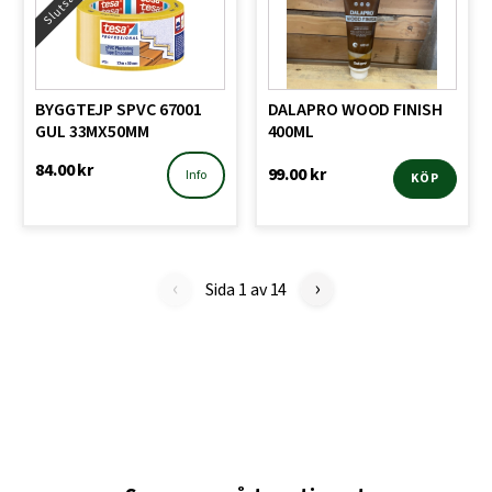
Slutsåld!
BYGGTEJP SPVC 67001
DALAPRO WOOD FINISH
GUL 33MX50MM
400ML
84.00
kr
99.00
kr
Info
KÖP
‹
›
Sida 1 av 14