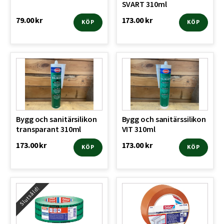
SVART 310ml
79.00
kr
173.00
kr
KÖP
KÖP
Bygg och sanitärsilikon
Bygg och sanitärssilikon
transparant 310ml
VIT 310ml
173.00
kr
173.00
kr
KÖP
KÖP
Slutsåld!