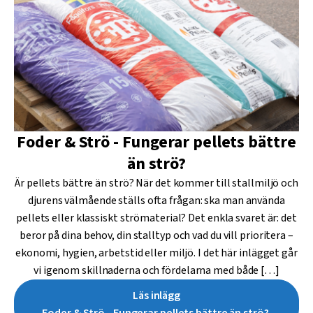
Foder & Strö - Fungerar pellets bättre
än strö?
Är pellets bättre än strö? När det kommer till stallmiljö och
djurens välmående ställs ofta frågan: ska man använda
pellets eller klassiskt strömaterial? Det enkla svaret är: det
beror på dina behov, din stalltyp och vad du vill prioritera –
ekonomi, hygien, arbetstid eller miljö. I det här inlägget går
vi igenom skillnaderna och fördelarna med både […]
Läs inlägg
Foder & Strö - Fungerar pellets bättre än strö?