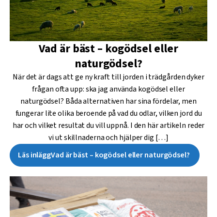
Vad är bäst – kogödsel eller
naturgödsel?
När det är dags att ge ny kraft till jorden i trädgården dyker
frågan ofta upp: ska jag använda kogödsel eller
naturgödsel? Båda alternativen har sina fördelar, men
fungerar lite olika beroende på vad du odlar, vilken jord du
har och vilket resultat du vill uppnå. I den här artikeln reder
vi ut skillnaderna och hjälper dig […]
Läs inlägg
Vad är bäst – kogödsel eller naturgödsel?