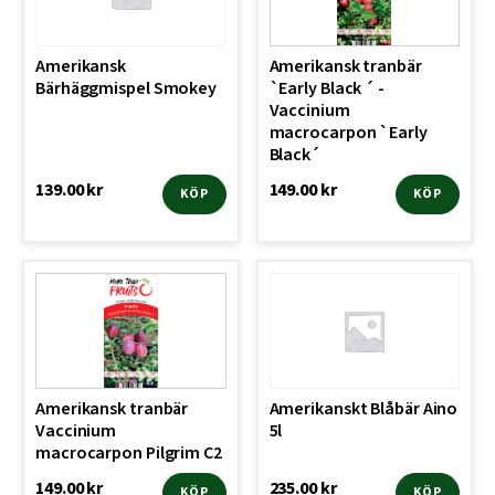
Amerikansk
Amerikansk tranbär
Bärhäggmispel Smokey
`Early Black ´ -
Vaccinium
macrocarpon `Early
Black´
139.00
kr
149.00
kr
KÖP
KÖP
Amerikansk tranbär
Amerikanskt Blåbär Aino
Vaccinium
5l
macrocarpon Pilgrim C2
149.00
kr
235.00
kr
KÖP
KÖP