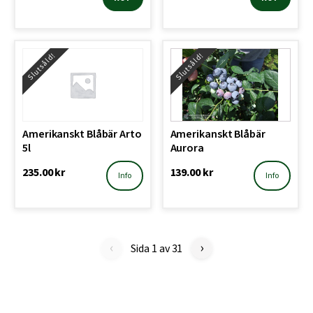
Slutsåld!
Slutsåld!
Amerikanskt Blåbär Arto
Amerikanskt Blåbär
5l
Aurora
235.00
kr
139.00
kr
Info
Info
‹
›
Sida 1 av 31