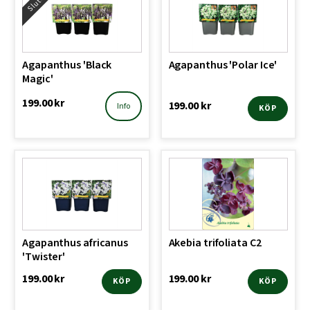
Agapanthus 'Black
Agapanthus 'Polar Ice'
Magic'
199.00
kr
199.00
kr
Info
KÖP
Agapanthus africanus
Akebia trifoliata C2
'Twister'
199.00
kr
199.00
kr
KÖP
KÖP