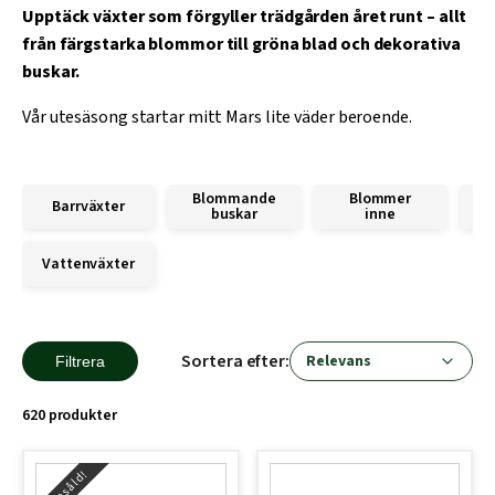
Upptäck växter som förgyller trädgården året runt – allt
från färgstarka blommor till gröna blad och dekorativa
buskar.
Vår utesäsong startar mitt Mars lite väder beroende.
Blommande
Blommer
Barrväxter
B
buskar
inne
Vattenväxter
Sortera efter:
Filtrera
620 produkter
Slutsåld!