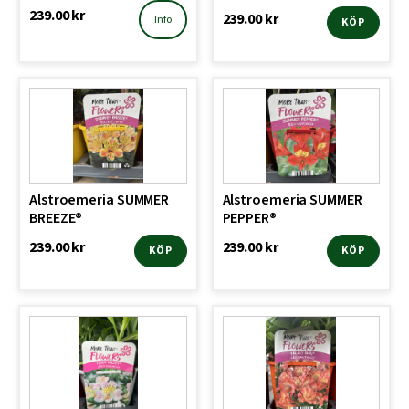
239.00
kr
239.00
kr
Info
KÖP
Alstroemeria SUMMER
Alstroemeria SUMMER
BREEZE®
PEPPER®
239.00
kr
239.00
kr
KÖP
KÖP