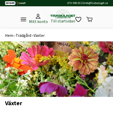
070-990 00 23
info@trabolaget.se
Till startsidan
Mitt konto
Hem
›
Trädgård
›
Växter
Växter