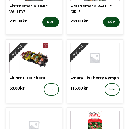
Alstroemeria TIMES
Alstroemeria VALLEY
VALLEY®
GIRL®
239.00
kr
239.00
kr
KÖP
KÖP
Slutsåld!
Slutsåld!
Alunrot Heuchera
Amarylllis Cherry Nymph
69.00
kr
115.00
kr
Info
Info