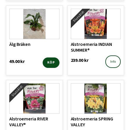
Slutsåld!
Älg Bräken
Alstroemeria INDIAN
SUMMER®
239.00
kr
49.00
kr
Info
KÖP
Slutsåld!
Alstroemeria RIVER
Alstroemeria SPRING
VALLEY®
VALLEY