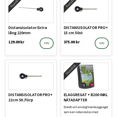
Slutsåld!
Slutsåld!
Distansisolator Extra
DISTANSISOLATOR PRO+
lång 220mm
15 cm 50st
129.00
kr
375.00
kr
Info
Info
Slutsåld!
DISTANSISOLATOR PRO+
ELAGGREGAT + B200 INKL
22cm 50 /förp
NÄTADAPTER
Enkelt och smidigt kombiaggregat
som kan nätanslutas med