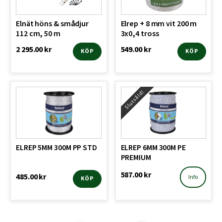
Elnät höns & smådjur
Elrep + 8 mm vit 200 m
112 cm, 50 m
3x0,4 tross
2 295.00
kr
549.00
kr
KÖP
KÖP
Slutsåld!
ELREP 5MM 300M PP STD
ELREP 6MM 300M PE
PREMIUM
587.00
kr
485.00
kr
Info
KÖP