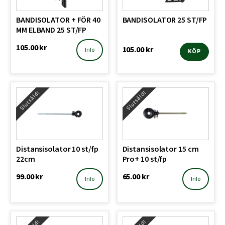
BANDISOLATOR + FÖR 40
BANDISOLATOR 25 ST/FP
MM ELBAND 25 ST/FP
105.00
kr
105.00
kr
Info
KÖP
Slutsåld!
Slutsåld!
Distansisolator 10 st/fp
Distansisolator 15 cm
22cm
Pro+ 10 st/fp
99.00
kr
65.00
kr
Info
Info