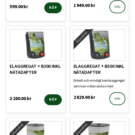
adapter. Lämpar sig för…
1 949.00
kr
599.00
kr
Info
KÖP
Slutsåld!
ELAGGREGAT + B300 INKL
ELAGGREGAT + B500 INKL
NÄTADAPTER
NÄTADAPTER
Enkelt och smidigt kombiaggregat
som kan nätanslutas med
adapter. Lämpar sig för…
2 829.00
kr
2 280.00
kr
Info
KÖP
Slutsåld!
Slutsåld!