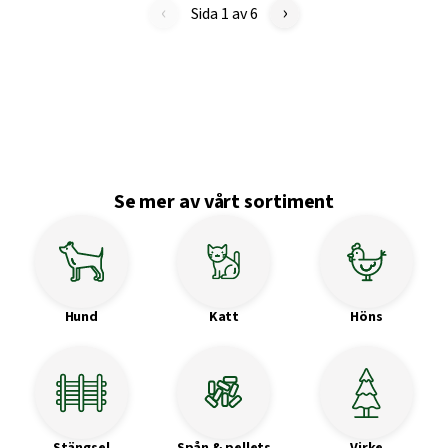
‹
›
Sida 1 av 6
Se mer av vårt sortiment
Hund
Katt
Höns