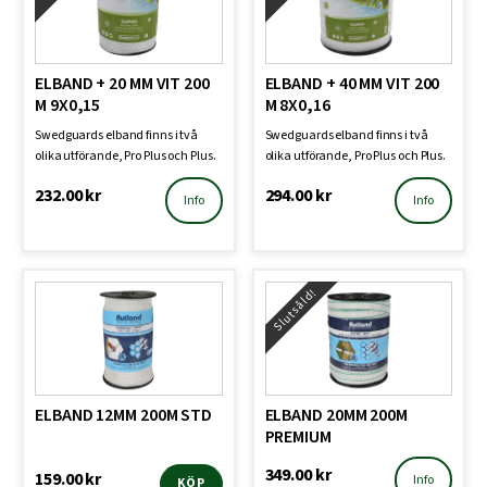
ELBAND + 20 MM VIT 200
ELBAND + 40 MM VIT 200
M 9X0,15
M 8X0,16
Swedguards elband finns i två
Swedguards elband finns i två
olika utförande, Pro Plus och Plus.
olika utförande, Pro Plus och Plus.
Samtliga elban…
Samtliga elban…
232.00
kr
294.00
kr
Info
Info
Slutsåld!
ELBAND 12MM 200M STD
ELBAND 20MM 200M
PREMIUM
349.00
kr
159.00
kr
Info
KÖP