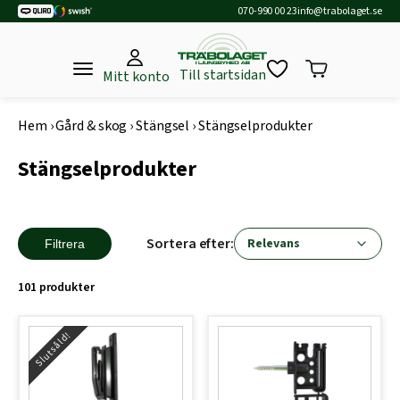
070-990 00 23
info@trabolaget.se
Till startsidan
Mitt konto
Hem
›
Gård & skog
›
Stängsel
›
Stängselprodukter
Stängselprodukter
Sortera efter:
Filtrera
101 produkter
Slutsåld!