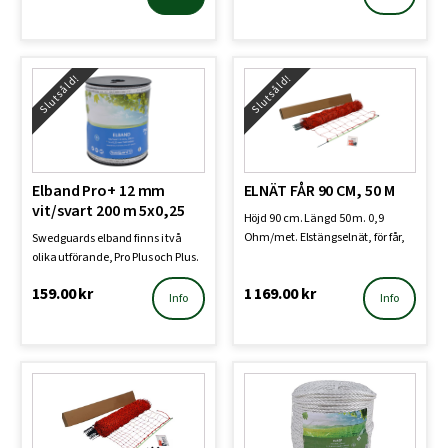
Slutsåld!
Slutsåld!
Elband Pro+ 12 mm
ELNÄT FÅR 90 CM, 50 M
vit/svart 200 m 5x0,25
Höjd 90 cm. Längd 50 m. 0,9
Ohm/met. Elstängselnät, för får,
Swedguards elband finns i två
lamm och getter. 8 …
olika utförande, Pro Plus och Plus.
Samtliga elban…
159.00
kr
1 169.00
kr
Info
Info