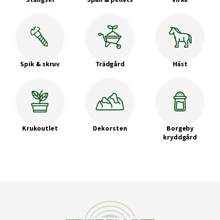
Stängsel
Spån & pellets
Virke
Spik & skruv
Trädgård
Häst
Krukoutlet
Dekorsten
Borgeby
kryddgård