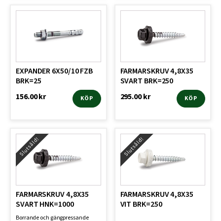
EXPANDER 6X50/10 FZB
FARMARSKRUV 4,8X35
BRK=25
SVART BRK=250
156.00
kr
295.00
kr
KÖP
KÖP
Slutsåld!
Slutsåld!
FARMARSKRUV 4,8X35
FARMARSKRUV 4,8X35
SVART HNK=1000
VIT BRK=250
Borrande och gängpressande