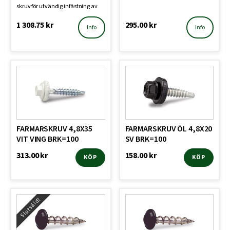
skruv för utvändig infästning av
byggplåt,
1 308.75
kr
295.00
kr
Info
Info
FARMARSKRUV 4,8X35
FARMARSKRUV ÖL 4,8X20
VIT VING BRK=100
SV BRK=100
313.00
kr
158.00
kr
KÖP
KÖP
Slutsåld!