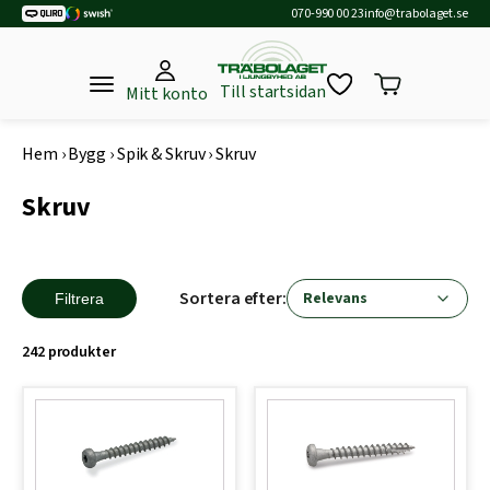
070-990 00 23
info@trabolaget.se
Till startsidan
Mitt konto
Hem
›
Bygg
›
Spik & Skruv
›
Skruv
Skruv
Sortera efter:
Filtrera
242 produkter