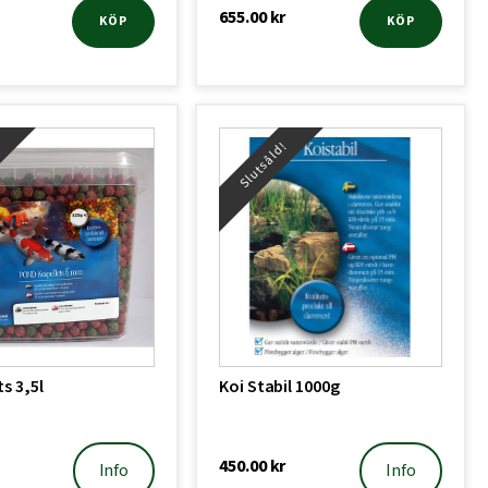
655.00
kr
KÖP
KÖP
!
Slutsåld!
ts 3,5l
Koi Stabil 1000g
450.00
kr
Info
Info