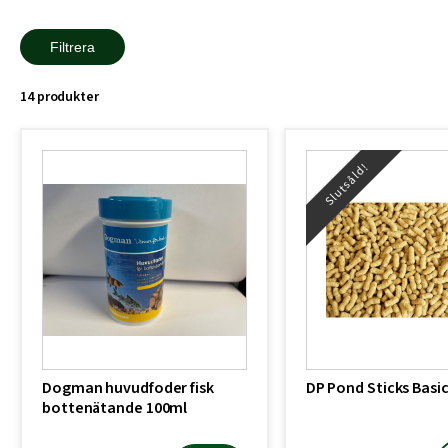
Filtrera
14 produkter
Slutsåld!
Dogman huvudfoder fisk
DP Pond Sticks Basic
bottenätande 100ml