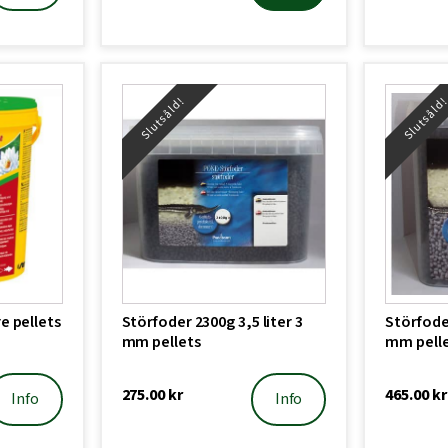
Slutsåld!
Slutsåld
e pellets
Störfoder 2300g 3,5 liter 3
Störfoder
mm pellets
mm pell
275.00
kr
465.00
kr
Info
Info