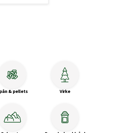
pån & pellets
Virke