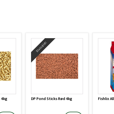
Slutsåld!
 4kg
DP Pond Sticks Rød 4kg
Fishlix A