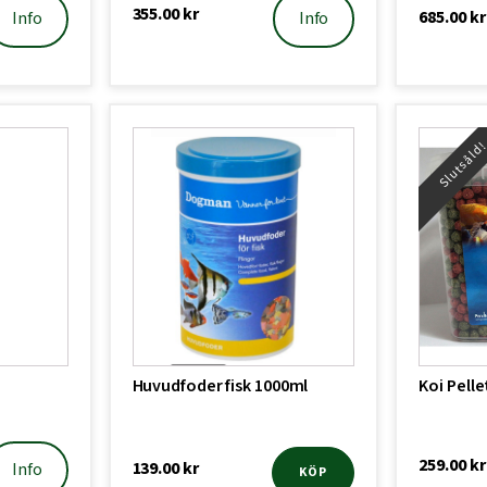
355.00
kr
685.00
kr
Info
Info
Slutsåld
Huvudfoder fisk 1000ml
Koi Pelle
259.00
kr
139.00
kr
Info
KÖP