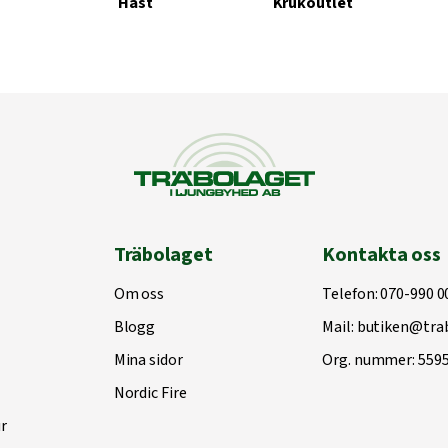
Häst
Krukoutlet
Träbolaget
Kontakta oss
Om oss
Telefon:
070-990 0
Blogg
Mail:
butiken@trab
Mina sidor
Org. nummer: 559
Nordic Fire
r