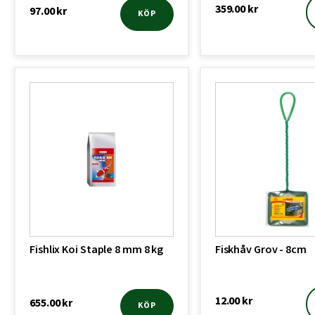
359.00
kr
97.00
kr
KÖP
Fishlix Koi Staple 8 mm 8 kg
Fiskhåv Grov - 8cm
12.00
kr
655.00
kr
KÖP