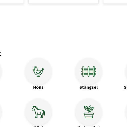
t
Höns
Stängsel
S