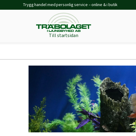
Trygg handel med personlig service – online & i butik
Till startsidan