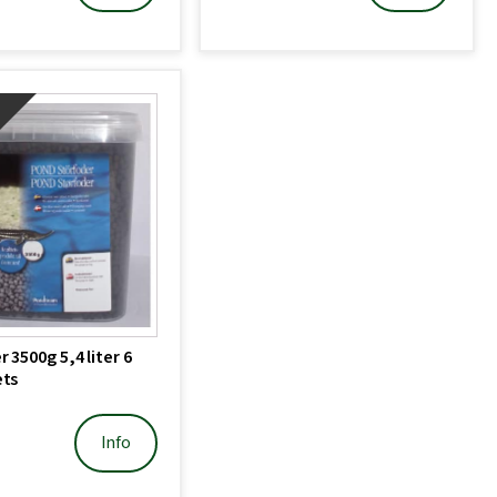
!
 3500g 5,4 liter 6
ets
Info