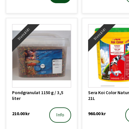
Slutsåld!
Slutsåld!
Pondgranulat 1150 g / 3,5
Sera Koi Color Natur
liter
21L
210.00
kr
960.00
kr
Info