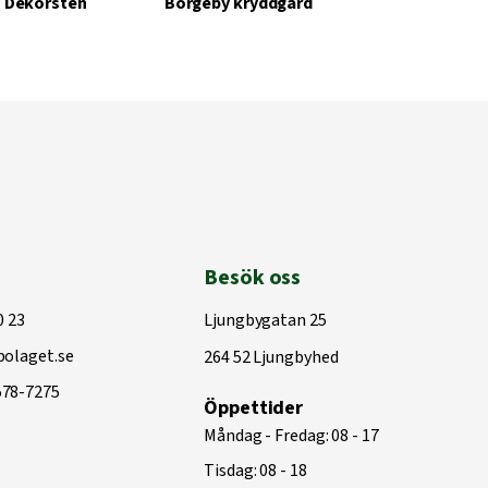
Dekorsten
Borgeby kryddgård
Besök oss
0 23
Ljungbygatan 25
olaget.se
264 52 Ljungbyhed
578-7275
Öppettider
Måndag - Fredag: 08 - 17
Tisdag: 08 - 18