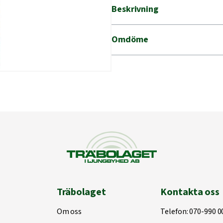
mängd
Beskrivning
Omdöme
Träbolaget
Kontakta oss
Om oss
Telefon:
070-990 0