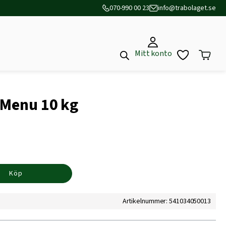
070-990 00 23
info@trabolaget.se
Mitt konto
d Menu 10 kg
Köp
Artikelnummer: 541034050013