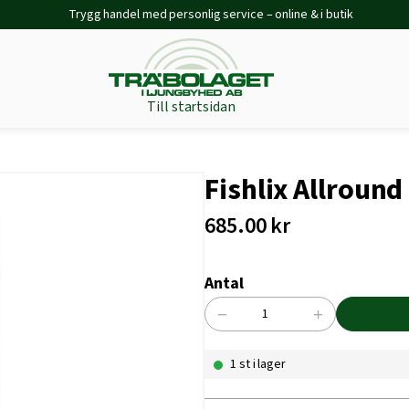
Trygg handel med personlig service – online & i butik
Till startsidan
Fishlix Allroun
685.00
kr
Antal
−
+
Fishlix
Allround
1 st i lager
Menu
10
kg