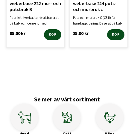
weberbase 222 mur- och
weberbase 224 puts-
putsbruk B
och murbruk c
Fabrikstillverkat torrbruk baserat
Puts och murbruk C (CS II) för
på kalk och cement med
handapplicering. Baserat på kalk
natursand som ballast …
och cement med n…
85.00
kr
85.00
kr
KÖP
KÖP
Se mer av vårt sortiment