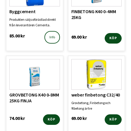
Byggcement
FINBETONG K40 0-4MM
25KG
Produkten säljs oförädlad direkt
från leverantören Cementa.
Leverantörens ordina…
85.00
kr
69.00
kr
Info
KÖP
GROVBETONG K40 0-8MM
weber finbetong C32/40
25KG FINJA
Grovbetong, Finbetong och
Ytbetong är tre
torrbetongprodukter med i stort
74.00
kr
69.00
kr
KÖP
KÖP
sett s…