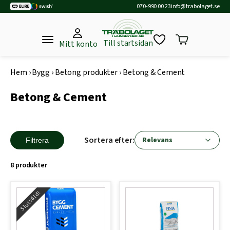
070-990 00 23
info@trabolaget.se
Till startsidan
Mitt konto
Hem
›
Bygg
›
Betong produkter
›
Betong & Cement
Betong & Cement
Sortera efter:
Filtrera
8 produkter
Slutsåld!