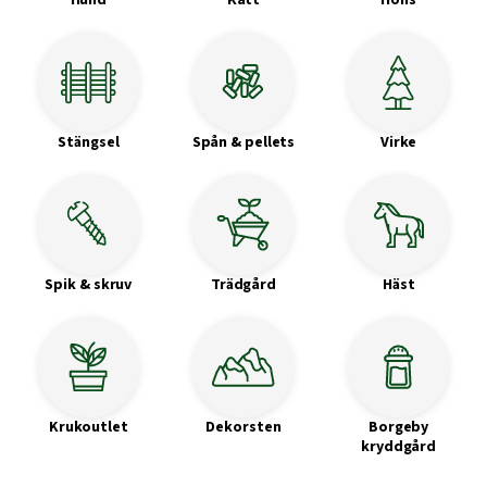
Hund
Katt
Höns
Stängsel
Spån & pellets
Virke
Spik & skruv
Trädgård
Häst
Krukoutlet
Dekorsten
Borgeby
kryddgård