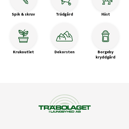
Spik & skruv
Trädgård
Häst
Krukoutlet
Dekorsten
Borgeby
kryddgård