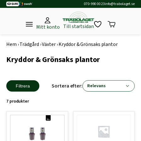
070-990 00 23
info@trabolaget.se
Till startsidan
Mitt konto
Hem
›
Trädgård
›
Växter
›
Kryddor & Grönsaks plantor
Kryddor & Grönsaks plantor
Sortera efter:
Filtrera
7 produkter