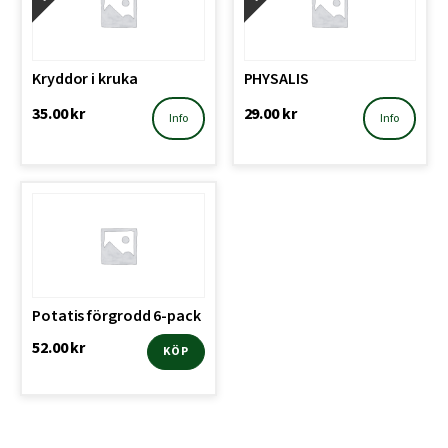
Kryddor i kruka
PHYSALIS
35.00
kr
29.00
kr
Info
Info
Potatis förgrodd 6-pack
52.00
kr
KÖP