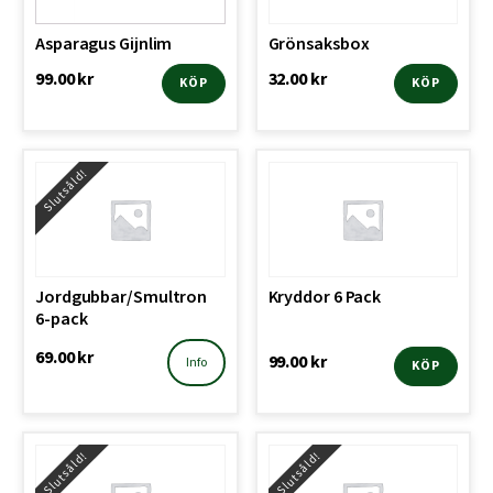
Asparagus Gijnlim
Grönsaksbox
99.00
kr
32.00
kr
KÖP
KÖP
Slutsåld!
Jordgubbar/Smultron
Kryddor 6 Pack
6-pack
69.00
kr
99.00
kr
Info
KÖP
Slutsåld!
Slutsåld!