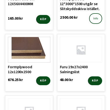
12X56X4400MM
12*3000*1500 utgår se
Slitskyddsskiva istället.
2 500.00
kr
165.00
kr
Info
KÖP
Formplywood
Furu 19x27x2400
12x1200x2500
Salningslist
676.25
kr
48.00
kr
KÖP
KÖP