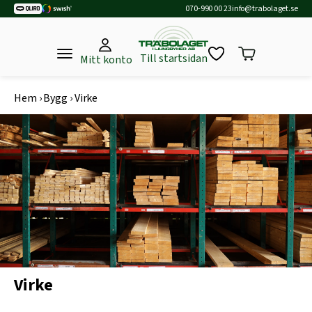
070-990 00 23
info@trabolaget.se
Till startsidan
Mitt konto
Hem
›
Bygg
›
Virke
Virke