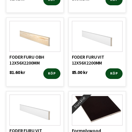
FODER FURU OBH
FODER FURU VIT
12X56X2200MM
12X56X2200MM
81.60
kr
85.00
kr
KÖP
KÖP
Slutsåld!
FODER FURU VIT
Formplywood