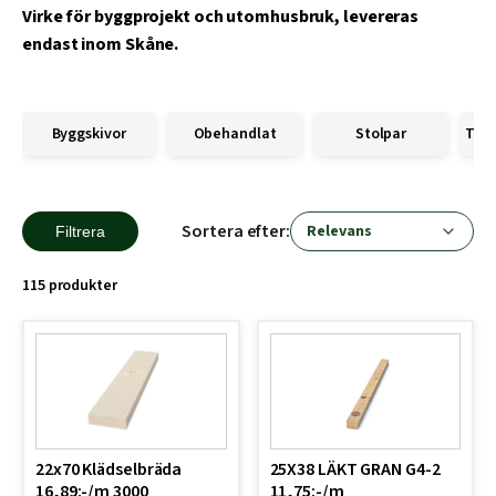
Virke för byggprojekt och utomhusbruk, levereras
endast inom Skåne.
Byggskivor
Obehandlat
Stolpar
Tryc
Sortera efter:
Filtrera
115 produkter
22x70 Klädselbräda
25X38 LÄKT GRAN G4-2
16,89:-/m 3000
11,75:-/m