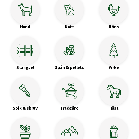
Hund
Katt
Höns
Stängsel
Spån & pellets
Virke
Spik & skruv
Trädgård
Häst