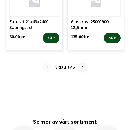
Furu vit 21x43x2400
Gipsskiva 2500*900
Salningslist
12,5mm
60.00
kr
135.00
kr
KÖP
KÖP
‹
›
Sida 1 av 6
Se mer av vårt sortiment