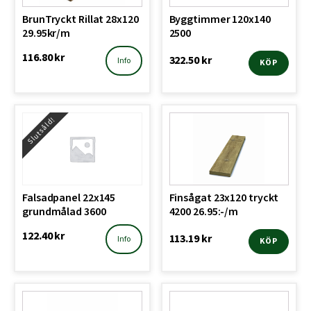
BrunTryckt Rillat 28x120
Byggtimmer 120x140
29.95kr/m
2500
116.80
kr
322.50
kr
Info
KÖP
Slutsåld!
Falsadpanel 22x145
Finsågat 23x120 tryckt
grundmålad 3600
4200 26.95:-/m
122.40
kr
113.19
kr
Info
KÖP