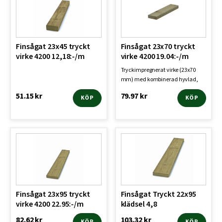
Finsågat 23x45 tryckt
Finsågat 23x70 tryckt
virke 4200 12,18:-/m
virke 4200 19.04:-/m
Tryckimpregnerat virke (23x70
mm) med kombinerad hyvlad,
finsågad och rillad yta…
51.15
kr
79.97
kr
KÖP
KÖP
Finsågat 23x95 tryckt
Finsågat Tryckt 22x95
virke 4200 22.95:-/m
klädsel 4,8
82.62
kr
103.32
kr
KÖP
KÖP