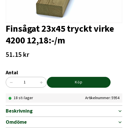
Finsågat 23x45 tryckt virke
4200 12,18:-/m
51.15
kr
Antal
−
+
Köp
Finsågat
23x45
18 st i lager
Artikelnummer: 5954
tryckt
virke
4200
Beskrivning
12,18:-/m
mängd
Omdöme