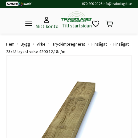
070-990 00 23
info@trabolaget.se
Till startsidan
Mitt konto
›
›
›
›
›
Hem
Bygg
Virke
Tryckimpregnerat
Finsågat
Finsågat
23x45 tryckt virke 4200 12,18:-/m