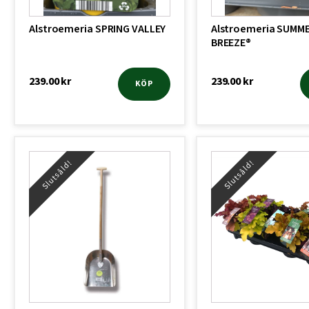
Alstroemeria SPRING VALLEY
Alstroemeria SUMM
BREEZE®
239.00
kr
239.00
kr
KÖP
Slutsåld!
Slutsåld!