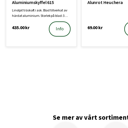
Aluminiumskyffel 615
Alunrot Heuchera
Linoljat träskaft i ask. Blad tillverkat av
härdat aluminium. Storlek på blad: 3…
435.00
kr
69.00
kr
Info
Se mer av vårt sortimen