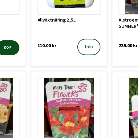
Allväxtnäring 2,5L
Alstroem
SUMMER
110.00
kr
239.00
kr
Info
KÖP