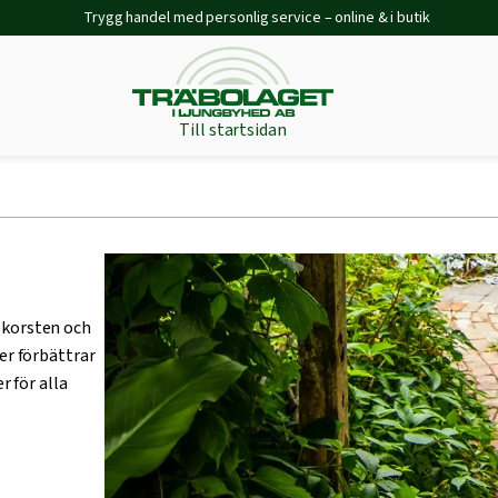
Trygg handel med personlig service – online & i butik
Till startsidan
dekorsten och
er förbättrar
r för alla