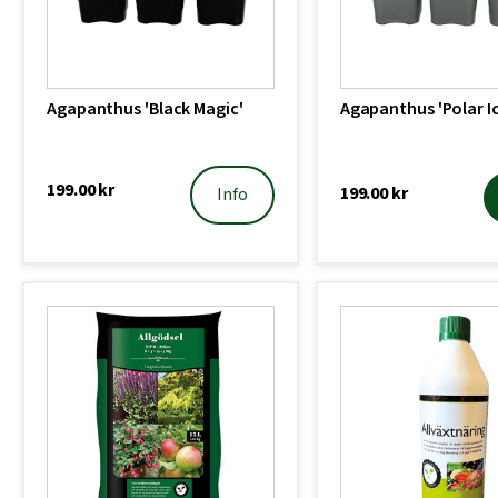
Agapanthus 'Black Magic'
Agapanthus 'Polar I
199.00
kr
199.00
kr
Info