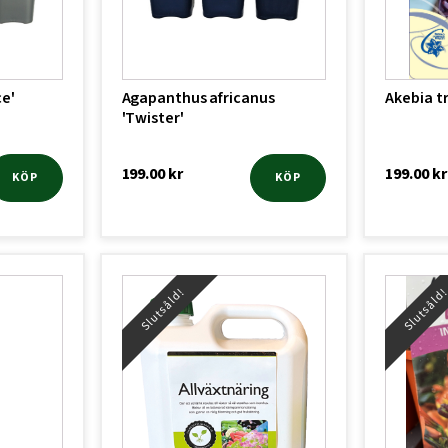
ce'
Agapanthus africanus
Akebia tr
'Twister'
199.00
kr
199.00
kr
KÖP
KÖP
Slutsåld!
Slutsåld