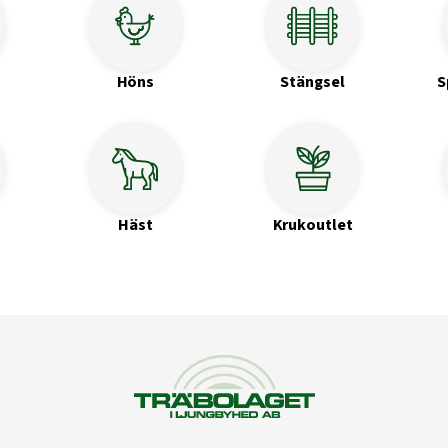
Höns
Stängsel
S
Häst
Krukoutlet