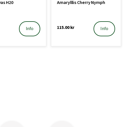
vas H20
Amarylllis Cherry Nymph
115.00
kr
Info
Info