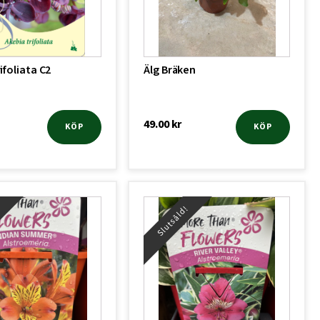
ifoliata C2
Älg Bräken
49.00
kr
KÖP
KÖP
!
Slutsåld!