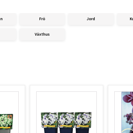
en
Frö
Jord
K
Växthus