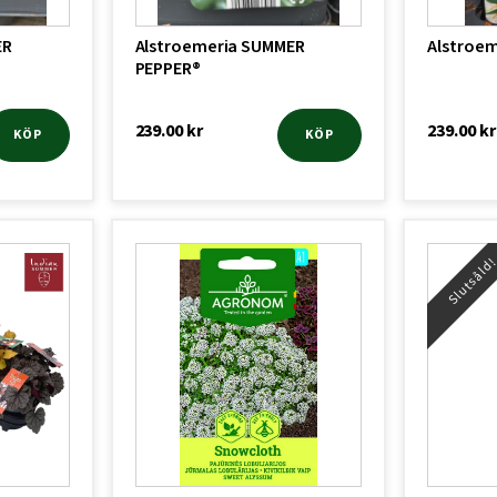
ER
Alstroemeria SUMMER
Alstroem
PEPPER®
239.00
kr
239.00
kr
KÖP
KÖP
Slutsåld