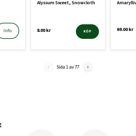
Alyssum Sweet, Snowcloth
Amarylli
69.00
kr
8.00
kr
Info
KÖP
‹
›
Sida 1 av 77
t