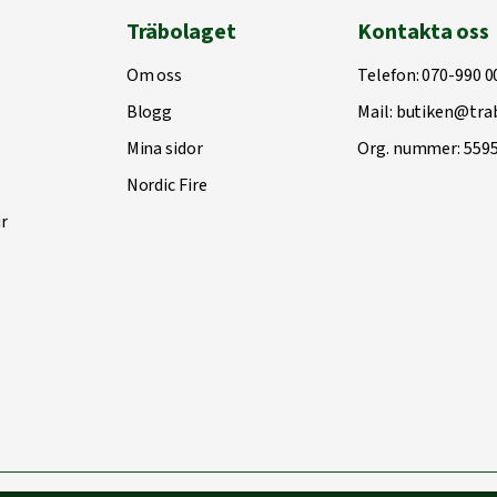
Träbolaget
Kontakta oss
Om oss
Telefon:
070-990 0
Blogg
Mail:
butiken@trab
Mina sidor
Org. nummer: 559
Nordic Fire
r