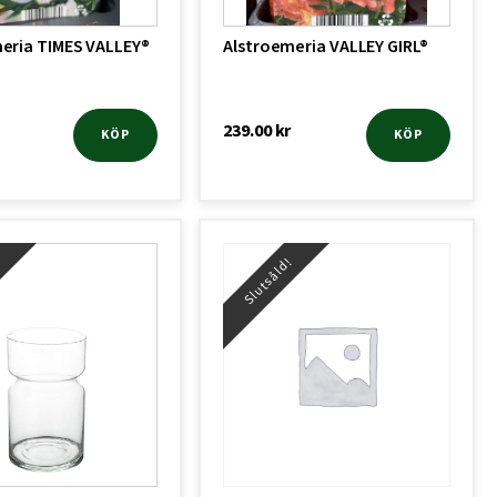
eria TIMES VALLEY®
Alstroemeria VALLEY GIRL®
239.00
kr
KÖP
KÖP
!
Slutsåld!