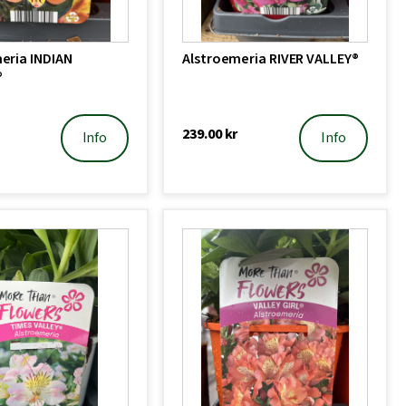
eria INDIAN
Alstroemeria RIVER VALLEY®
®
239.00
kr
Info
Info