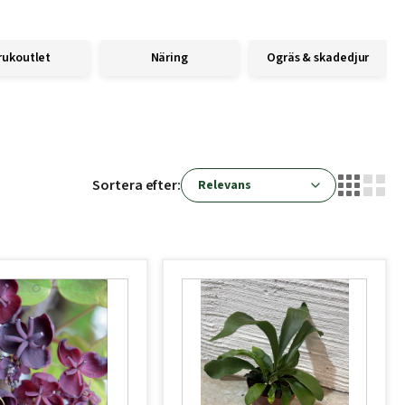
rukoutlet
Näring
Ogräs & skadedjur
Sortera efter: