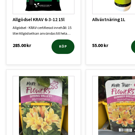
Allgödsel KRAV 6-3-12 15l
Allväxtnäring 1L
Allgödsel - KRAV-certifierad innehåll: 15
liter Allgödsel kan användas till hela…
285.00
kr
55.00
kr
KÖP