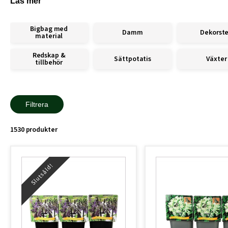
Läs mer
Bigbag med
Damm
Dekorst
material
Redskap &
Sättpotatis
Växter
tillbehör
Filtrera
1530 produkter
Slutsåld!