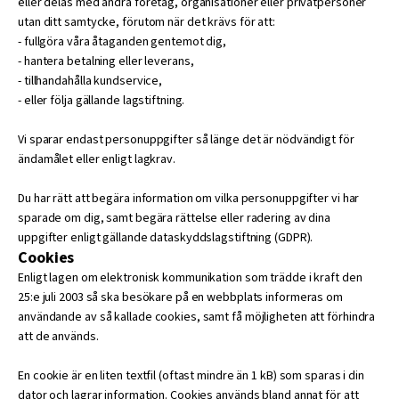
eller delas med andra företag, organisationer eller privatpersoner
utan ditt samtycke, förutom när det krävs för att:
- fullgöra våra åtaganden gentemot dig,
- hantera betalning eller leverans,
- tillhandahålla kundservice,
- eller följa gällande lagstiftning.
Vi sparar endast personuppgifter så länge det är nödvändigt för
ändamålet eller enligt lagkrav.
Du har rätt att begära information om vilka personuppgifter vi har
sparade om dig, samt begära rättelse eller radering av dina
uppgifter enligt gällande dataskyddslagstiftning (GDPR).
Cookies
Enligt lagen om elektronisk kommunikation som trädde i kraft den
25:e juli 2003 så ska besökare på en webbplats informeras om
användande av så kallade cookies, samt få möjligheten att förhindra
att de används.
En cookie är en liten textfil (oftast mindre än 1 kB) som sparas i din
dator och lagrar information. Cookies används bland annat för att