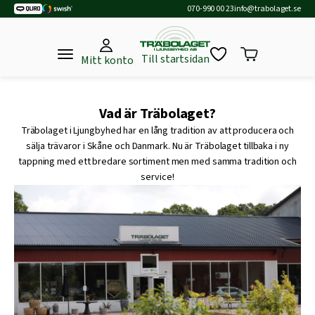
070-990 00 23
info@trabolaget.se
Till startsidan
Mitt konto
Vad är Träbolaget?
Träbolaget i Ljungbyhed har en lång tradition av att producera och
sälja trävaror i Skåne och Danmark. Nu är Träbolaget tillbaka i ny
tappning med ett bredare sortiment men med samma tradition och
service!