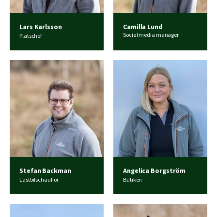
Lars Karlsson
Camilla Lund
Social media manager
Platschef
Stefan Backman
Angelica Borgström
Lastbilschaufför
Butiken