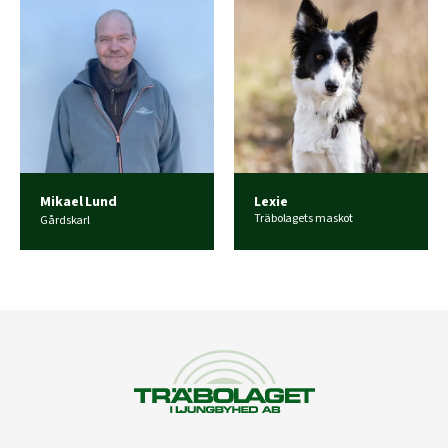
Mikael Lund
Lexie
Träbolagets maskot
Gårdskarl