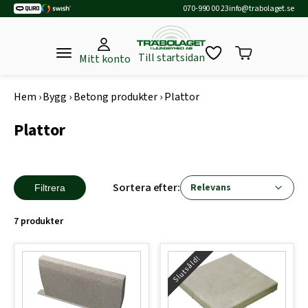
070-990 00 23
info@trabolaget.se
Till startsidan
Mitt konto
Hem
›
Bygg
›
Betong produkter
›
Plattor
Plattor
Sortera efter:
Filtrera
7 produkter
Slutsåld!