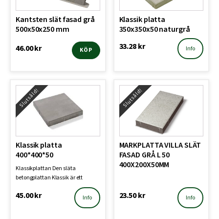
Kantsten slät fasad grå
Klassik platta
500x50x250 mm
350x350x50 naturgrå
33.28
kr
46.00
kr
Info
KÖP
Slutsåld!
Slutsåld!
Klassik platta
MARKPLATTA VILLA SLÄT
400*400*50
FASAD GRÅ L 50
400X200X50MM
Klassikplattan Den släta
betongplattan Klassik är ett
suveränt system och är en …
45.00
kr
23.50
kr
Info
Info