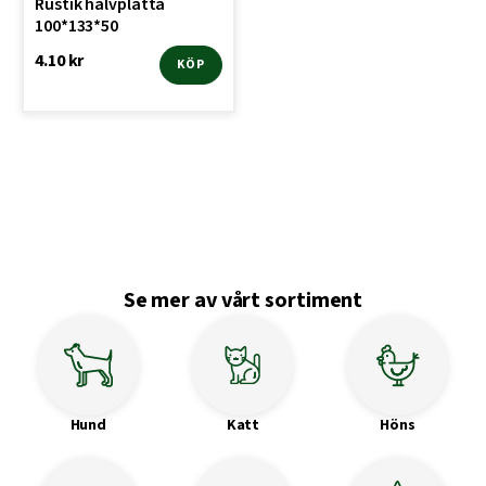
Rustik halvplatta
100*133*50
4.10
kr
KÖP
Se mer av vårt sortiment
Hund
Katt
Höns