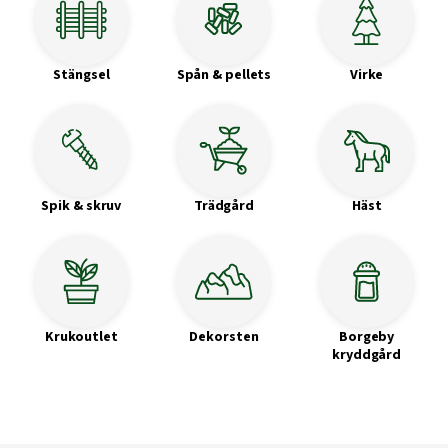
Stängsel
Spån & pellets
Virke
Spik & skruv
Trädgård
Häst
Krukoutlet
Dekorsten
Borgeby
kryddgård