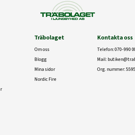
Träbolaget
Kontakta oss
Om oss
Telefon:
070-990 0
Blogg
Mail:
butiken@trab
Mina sidor
Org. nummer: 559
Nordic Fire
r