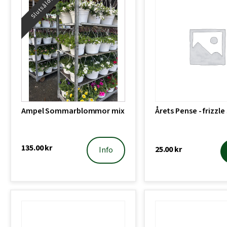
Slutsåld!
Ampel Sommarblommor mix
Årets Pense - frizzle 
135.00
kr
25.00
kr
Info