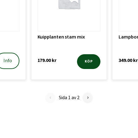
Kuipplanten stam mix
Lampbors
179.00
kr
349.00
kr
Info
KÖP
‹
›
Sida 1 av 2