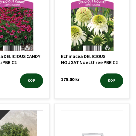
a DELICIOUS CANDY
Echinacea DELICIOUS
i PBR C2
NOUGAT Noecthree PBR C2
175.00
kr
KÖP
KÖP
!