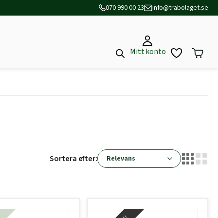
070-990 00 23
info@trabolaget.se
Mitt konto
Sortera efter: