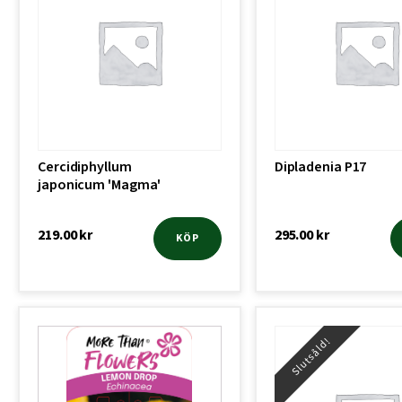
Cercidiphyllum
Dipladenia P17
japonicum 'Magma'
219.00
kr
295.00
kr
KÖP
Slutsåld!