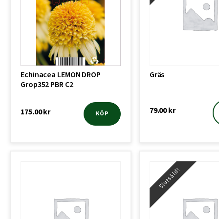
Echinacea LEMON DROP
Gräs
Grop352 PBR C2
79.00
kr
175.00
kr
KÖP
Slutsåld!