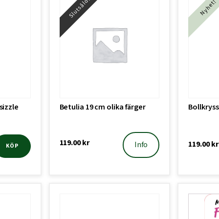
Slutsåld!
Nyhet!
sizzle
Betulia 19 cm olika färger
Bollkryss
119.00
kr
119.00
kr
Info
KÖP