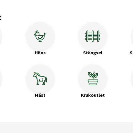
t
Höns
Stängsel
S
Häst
Krukoutlet