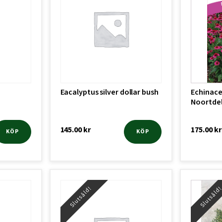
Eacalyptus silver dollar bush
Echinace
Noortdel
145.00
kr
175.00
kr
KÖP
KÖP
Slutsåld!
Slutsåld