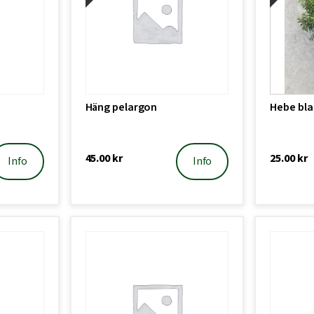
Häng pelargon
Hebe bl
45.00
kr
25.00
kr
Info
Info