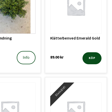
andning
Klätterbenved Emerald Gold
89.00
kr
Info
KÖP
Slutsåld!