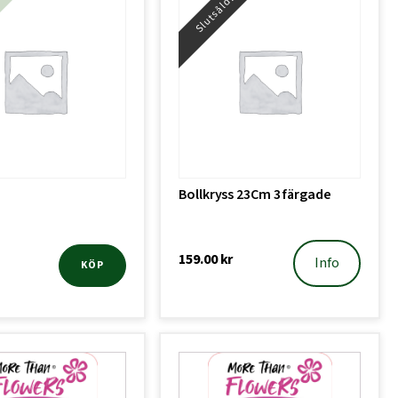
Slutsåld!
Bollkryss 23Cm 3 färgade
159.00
kr
Info
KÖP