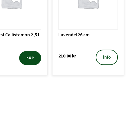
t Callistemon 2,5 l
Lavendel 26 cm
210.00
kr
Info
KÖP