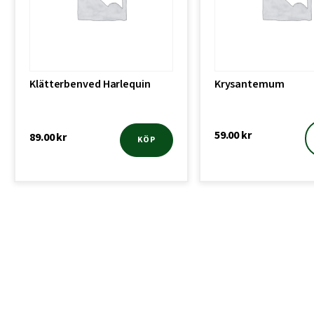
Klätterbenved Harlequin
Krysantemum
59.00
kr
89.00
kr
KÖP