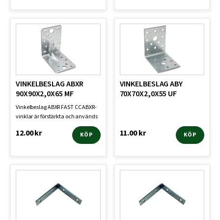
VINKELBESLAG ABXR
VINKELBESLAG ABY
90X90X2,0X65 MF
70X70X2,0X55 UF
Vinkelbeslag ABXR FAST CC ABXR-
vinklar är förstärkta och används
huvudsakligen v…
12.00
kr
11.00
kr
KÖP
KÖP