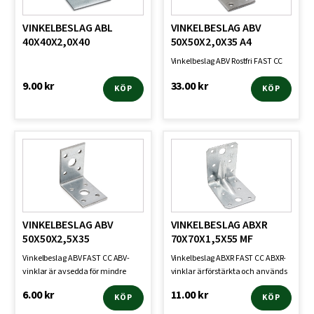
VINKELBESLAG ABL
VINKELBESLAG ABV
40X40X2,0X40
50X50X2,0X35 A4
Vinkelbeslag ABV Rostfri FAST CC
9.00
kr
33.00
kr
KÖP
KÖP
VINKELBESLAG ABV
VINKELBESLAG ABXR
50X50X2,5X35
70X70X1,5X55 MF
Vinkelbeslag ABV FAST CC ABV-
Vinkelbeslag ABXR FAST CC ABXR-
vinklar är avsedda för mindre
vinklar är förstärkta och används
belastningar och anvä…
huvudsakligen v…
6.00
kr
11.00
kr
KÖP
KÖP