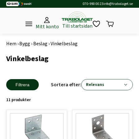
070-990 00 23
info@trabolaget.se
Till startsidan
Mitt konto
Hem
›
Bygg
›
Beslag
›
Vinkelbeslag
Vinkelbeslag
Sortera efter:
Filtrera
11 produkter