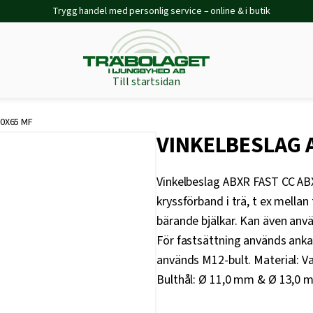
Trygg handel med personlig service – online & i butik
Till startsidan
0X65 MF
VINKELBESLAG 
Vinkelbeslag ABXR FAST CC ABX
kryssförband i trä, t ex mellan
bärande bjälkar. Kan även använ
För fastsättning används ankars
används M12-bult. Material: V
Bulthål: Ø 11,0 mm & Ø 13,0 