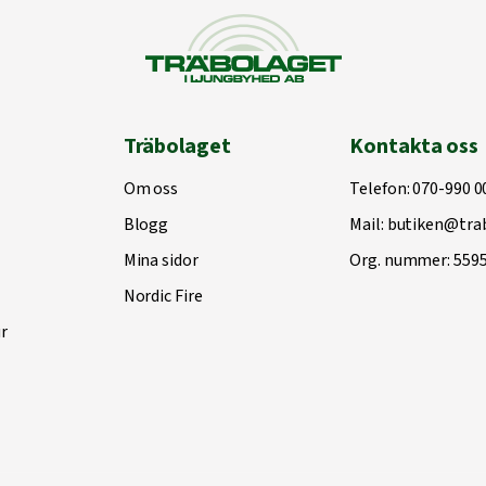
Träbolaget
Kontakta oss
Om oss
Telefon:
070-990 0
Blogg
Mail:
butiken@trab
Mina sidor
Org. nummer: 559
Nordic Fire
r