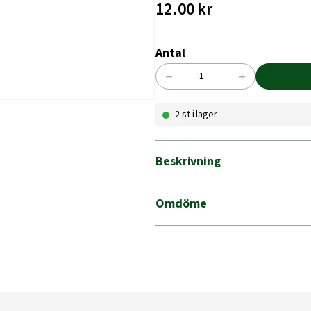
12.00
kr
Antal
−
+
VINKELBESLAG
ABXR
2 st i lager
90X90X2,0X65
MF
mängd
Beskrivning
Omdöme