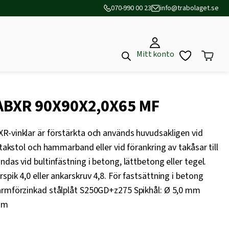
070-990 00 23
info@trabolaget.se
Mitt konto
ABXR 90X90X2,0X65 MF
R-vinklar är förstärkta och används huvudsakligen vid
 takstol och hammarband eller vid förankring av takåsar till
das vid bultinfästning i betong, lättbetong eller tegel.
pik 4,0 eller ankarskruv 4,8. För fastsättning i betong
armförzinkad stålplåt S250GD+z275 Spikhål: Ø 5,0 mm
mm