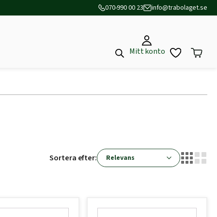
070-990 00 23
info@trabolaget.se
Mitt konto
Sortera efter: