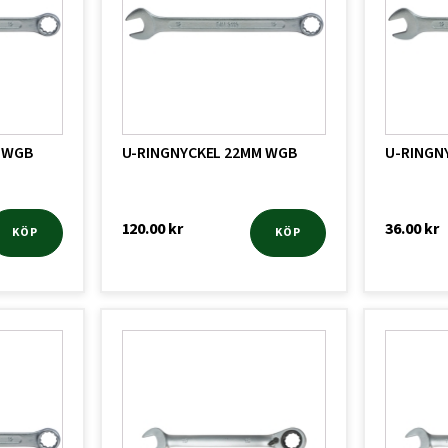
 WGB
U-RINGNYCKEL 22MM WGB
U-RINGN
120.00
kr
36.00
kr
KÖP
KÖP