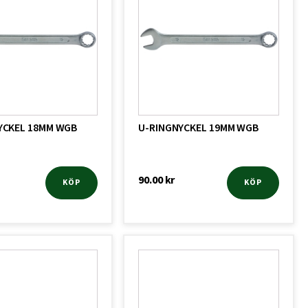
YCKEL 18MM WGB
U-RINGNYCKEL 19MM WGB
90.00
kr
KÖP
KÖP