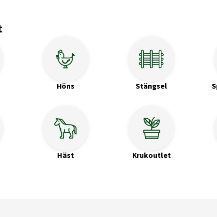
t
Höns
Stängsel
S
Häst
Krukoutlet