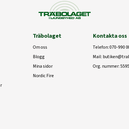
Träbolaget
Kontakta oss
Om oss
Telefon:
070-990 0
Blogg
Mail:
butiken@trab
Mina sidor
Org. nummer: 559
Nordic Fire
r