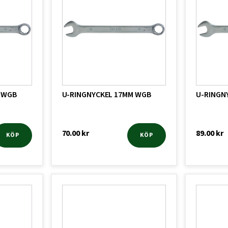
 WGB
U-RINGNYCKEL 17MM WGB
U-RINGN
70.00
kr
89.00
kr
KÖP
KÖP