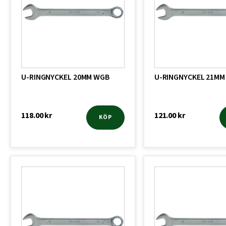
U-RINGNYCKEL 20MM WGB
U-RINGNYCKEL 21MM
118.00
kr
121.00
kr
KÖP