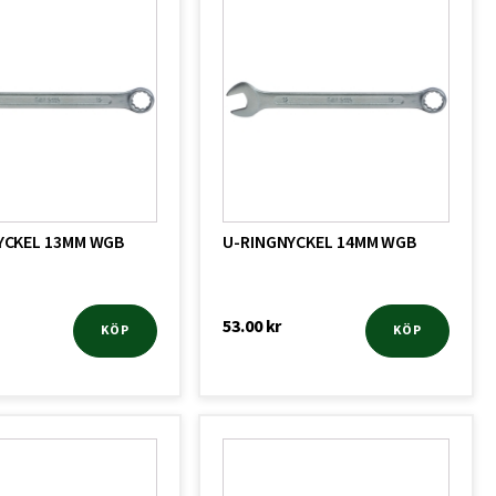
YCKEL 13MM WGB
U-RINGNYCKEL 14MM WGB
53.00
kr
KÖP
KÖP