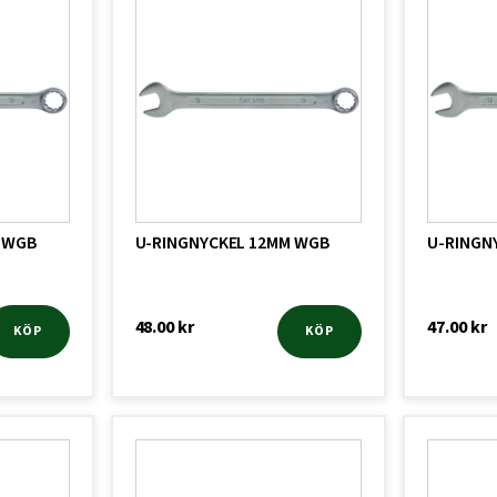
 WGB
U-RINGNYCKEL 12MM WGB
U-RINGN
48.00
kr
47.00
kr
KÖP
KÖP