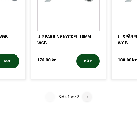
WGB
U-SPÄRRINGNYCKEL 10MM
U-SPÄRR
WGB
WGB
178.00
kr
188.00
kr
KÖP
KÖP
‹
›
Sida 1 av 2