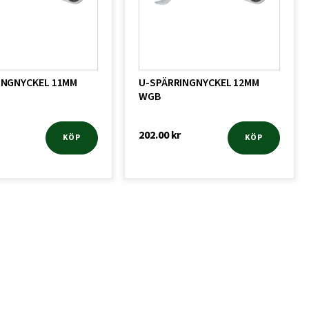
INGNYCKEL 11MM
U-SPÄRRINGNYCKEL 12MM
WGB
202.00
kr
KÖP
KÖP