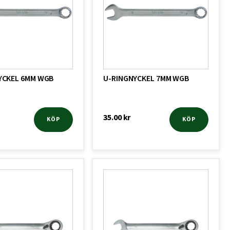
YCKEL 6MM WGB
U-RINGNYCKEL 7MM WGB
35.00
kr
KÖP
KÖP