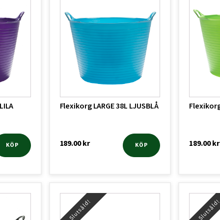
LILA
Flexikorg LARGE 38L LJUSBLÅ
Flexikor
189.00
kr
189.00
kr
KÖP
KÖP
Slutsåld!
Slutsåld