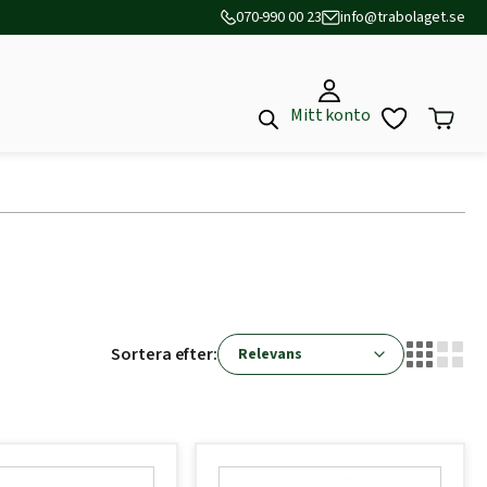
070-990 00 23
info@trabolaget.se
Mitt konto
Sortera efter: