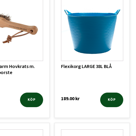
Farm Hovkrats m.
Flexikorg LARGE 38L BLÅ
borste
189.00
kr
KÖP
KÖP