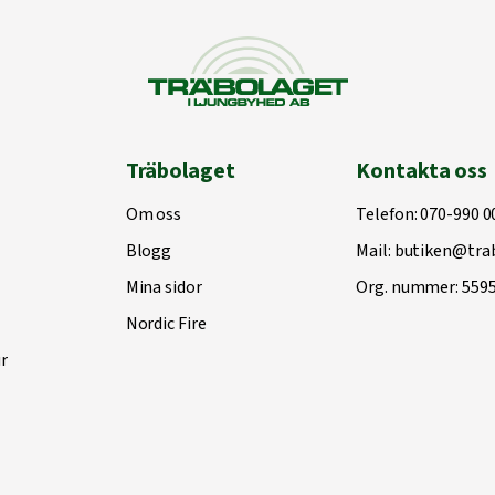
Träbolaget
Kontakta oss
Om oss
Telefon:
070-990 0
Blogg
Mail:
butiken@trab
Mina sidor
Org. nummer: 559
Nordic Fire
r