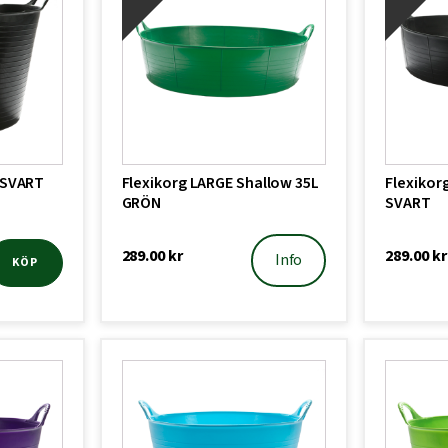
 SVART
Flexikorg LARGE Shallow 35L
Flexikor
GRÖN
SVART
289.00
kr
289.00
kr
Info
KÖP