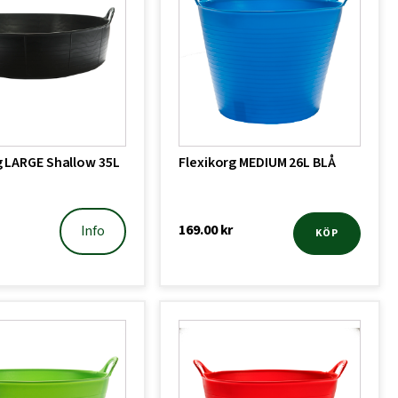
g LARGE Shallow 35L
Flexikorg MEDIUM 26L BLÅ
169.00
kr
Info
KÖP