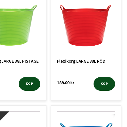
g LARGE 38L PISTAGE
Flexikorg LARGE 38L RÖD
189.00
kr
KÖP
KÖP
!