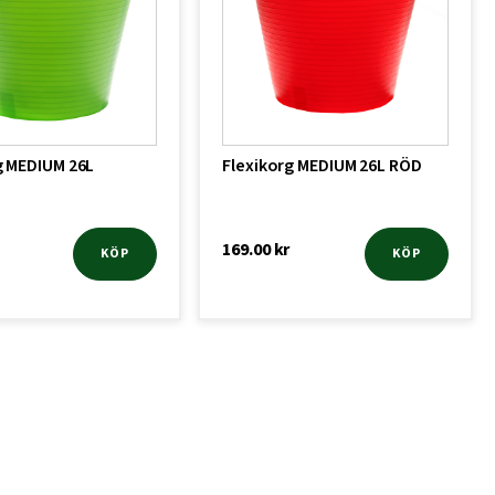
g MEDIUM 26L
Flexikorg MEDIUM 26L RÖD
169.00
kr
KÖP
KÖP