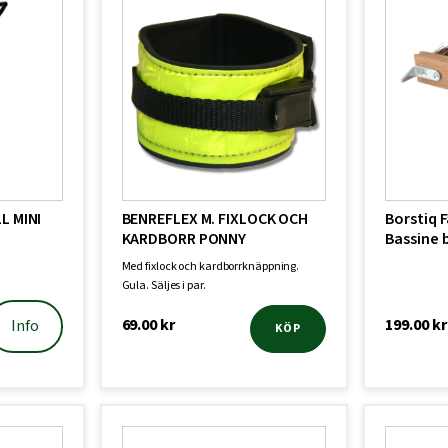
L MINI
BENREFLEX M. FIXLOCK OCH
Borstiq 
KARDBORR PONNY
Bassine 
Med fixlock och kardborrknäppning.
Gula. Säljes i par.
69.00
kr
199.00
kr
Info
KÖP