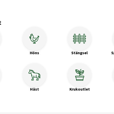
t
Höns
Stängsel
S
Häst
Krukoutlet