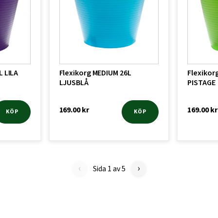
L LILA
Flexikorg MEDIUM 26L
Flexikor
LJUSBLÅ
PISTAGE
169.00
kr
169.00
kr
KÖP
KÖP
‹
›
Sida 1 av 5