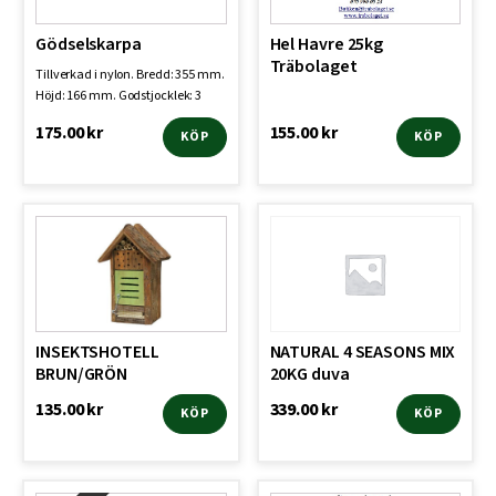
Gödselskarpa
Hel Havre 25kg
Träbolaget
Tillverkad i nylon. Bredd: 355 mm.
Höjd: 166 mm. Godstjocklek: 3
mm. Passande tr…
175.00
kr
155.00
kr
KÖP
KÖP
INSEKTSHOTELL
NATURAL 4 SEASONS MIX
BRUN/GRÖN
20KG duva
135.00
kr
339.00
kr
KÖP
KÖP