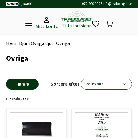
070-990 00 23
info@trabolaget.se
Till startsidan
Mitt konto
Hem
›
Djur
›
Övriga djur
›
Övriga
Övriga
Sortera efter:
Filtrera
6 produkter