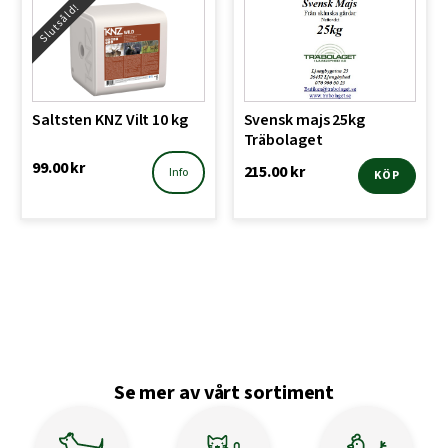
Slutsåld!
Saltsten KNZ Vilt 10 kg
Svensk majs 25kg
Träbolaget
99.00
kr
215.00
kr
Info
KÖP
Se mer av vårt sortiment