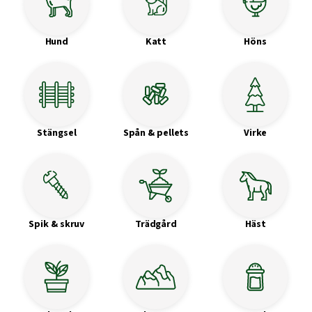
Hund
Katt
Höns
Stängsel
Spån & pellets
Virke
Spik & skruv
Trädgård
Häst