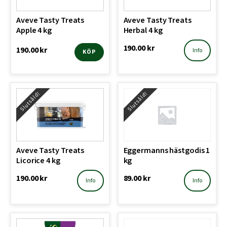
Aveve Tasty Treats
Aveve Tasty Treats
Apple 4 kg
Herbal 4 kg
190.00
kr
190.00
kr
Info
KÖP
Slutsåld!
Slutsåld!
Aveve Tasty Treats
Eggermanns hästgodis 1
Licorice 4 kg
kg
190.00
kr
89.00
kr
Info
Info