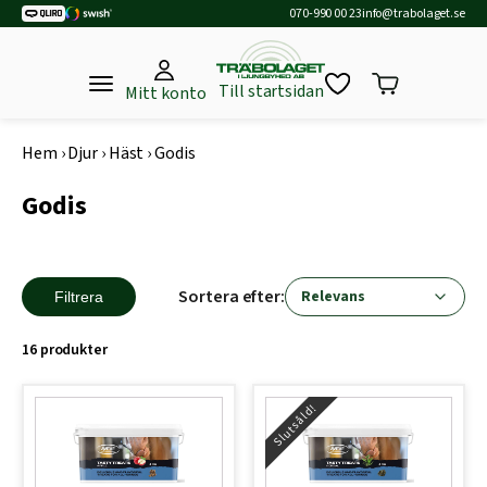
070-990 00 23
info@trabolaget.se
Till startsidan
Mitt konto
Hem
›
Djur
›
Häst
›
Godis
Godis
Sortera efter:
Filtrera
16 produkter
Slutsåld!