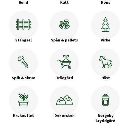
Hund
Katt
Höns
Stängsel
Spån & pellets
Virke
Spik & skruv
Trädgård
Häst
Krukoutlet
Dekorsten
Borgeby
kryddgård