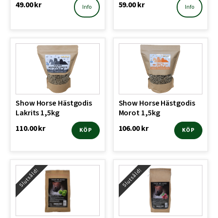
49.00
kr
59.00
kr
Info
Info
Show Horse Hästgodis
Show Horse Hästgodis
Lakrits 1,5kg
Morot 1,5kg
110.00
kr
106.00
kr
KÖP
KÖP
Slutsåld!
Slutsåld!