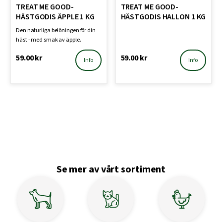
TREAT ME GOOD-
TREAT ME GOOD-
HÄSTGODIS ÄPPLE 1 KG
HÄSTGODIS HALLON 1 KG
Den naturliga belöningen för din
häst - med smak av äpple.
59.00
kr
59.00
kr
Info
Info
Se mer av vårt sortiment