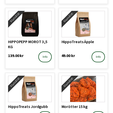
Slutsåld!
Slutsåld!
HIPPOPEPP MOROT 3,5
HippoTreats Äpple
KG
139.00
kr
49.00
kr
Info
Info
Slutsåld!
Slutsåld!
HippoTreats Jordgubb
Morötter 15 kg