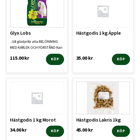
Glyx Lobs
Hästgodis 1 kg Äpple
...till glädje för alla BELÖNNING
MED KÄRLEK OCH FÖRSTÅND Kan
man inte bara ge e…
115.00
kr
35.00
kr
KÖP
KÖP
Hästgodis 1 kg Morot
Hästgodis Lakris 1kg
34.00
kr
45.00
kr
KÖP
KÖP