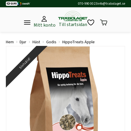
070-990 00 23
info@trabolaget.se
Till startsidan
Mitt konto
›
›
›
›
Hem
Djur
Häst
Godis
HippoTreats Äpple
Slutsåld!