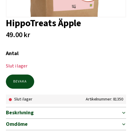
HippoTreats Äpple
49.00
kr
Antal
Slut i lager
BEVAKA
Slut i lager
Artikelnummer: 81350
Beskrivning
Omdöme