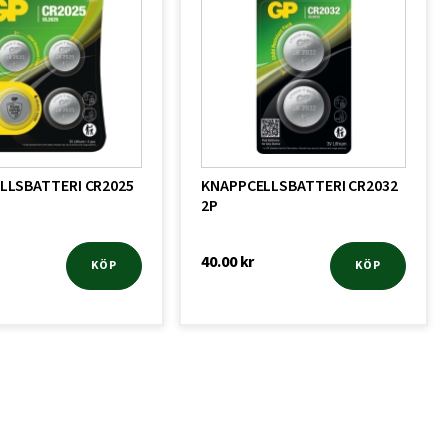
LLSBATTERI CR2025
KNAPPCELLSBATTERI CR2032
2P
40.00
kr
KÖP
KÖP