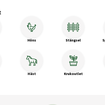
t
Höns
Stängsel
S
Häst
Krukoutlet