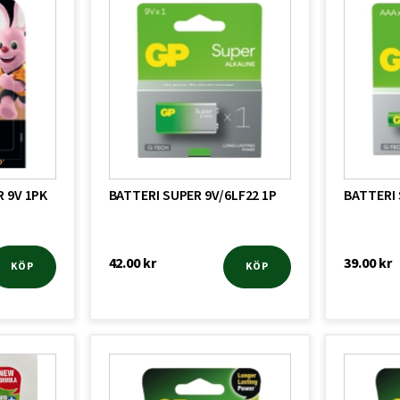
 9V 1PK
BATTERI SUPER 9V/6LF22 1P
BATTERI 
42.00
kr
39.00
kr
KÖP
KÖP