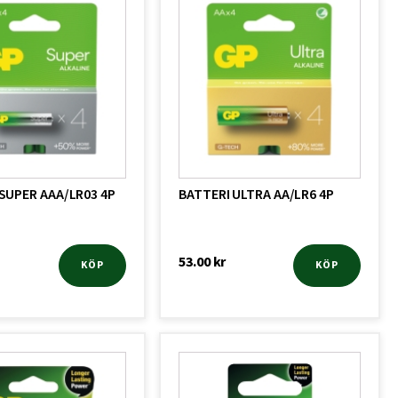
SUPER AAA/LR03 4P
BATTERI ULTRA AA/LR6 4P
53.00
kr
KÖP
KÖP