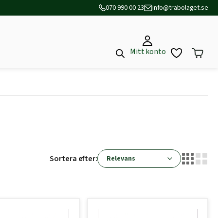
070-990 00 23
info@trabolaget.se
Mitt konto
Sortera efter: