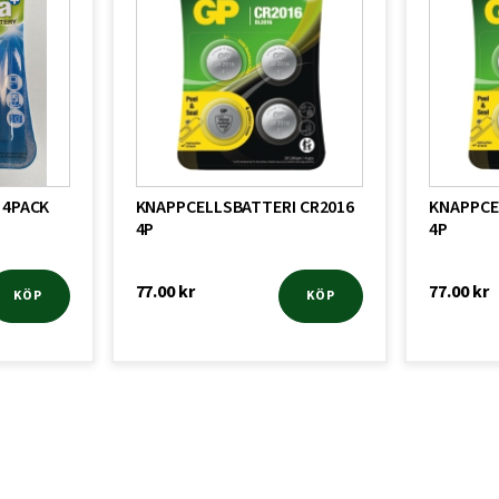
 4PACK
KNAPPCELLSBATTERI CR2016
KNAPPCE
4P
4P
77.00
kr
77.00
kr
KÖP
KÖP