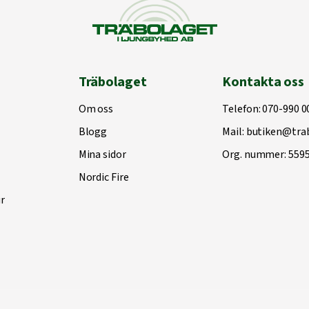
Träbolaget
Kontakta oss
Om oss
Telefon:
070-990 0
Blogg
Mail:
butiken@trab
Mina sidor
Org. nummer: 559
Nordic Fire
r