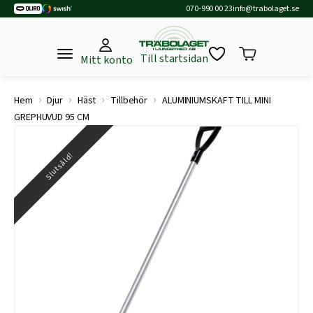
070-990 00 23
info@trabolaget.se
Till startsidan
Mitt konto
›
›
›
›
Hem
Djur
Häst
Tillbehör
ALUMINIUMSKAFT TILL MINI
GREPHUVUD 95 CM
Slutsåld!