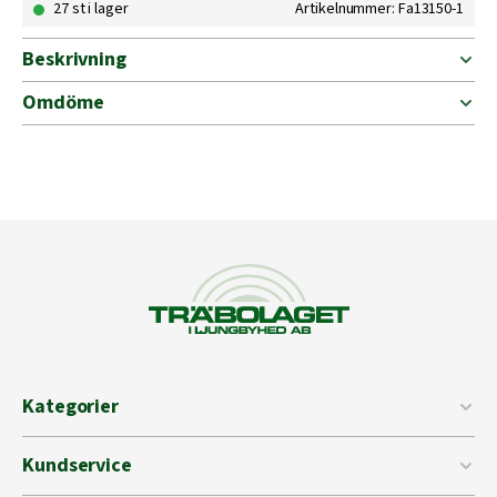
27 st i lager
Artikelnummer: Fa13150-1
6-
3-
12
Beskrivning
15l
mängd
Omdöme
Kategorier
Kundservice