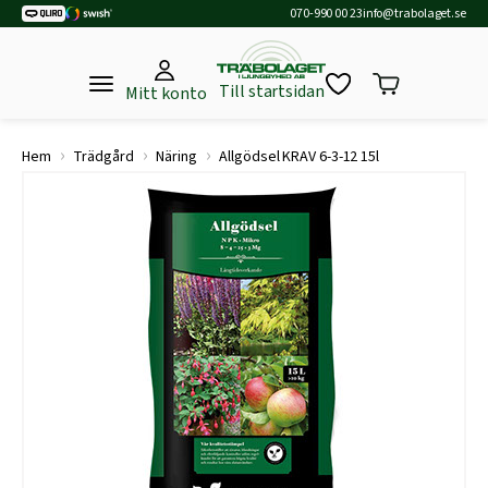
070-990 00 23
info@trabolaget.se
Till startsidan
Mitt konto
›
›
›
Hem
Trädgård
Näring
Allgödsel KRAV 6-3-12 15l