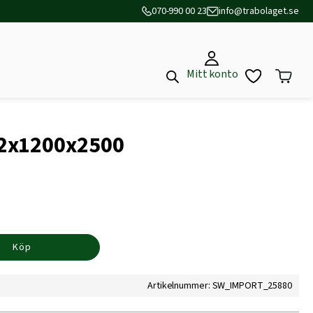
070-990 00 23
info@trabolaget.se
Mitt konto
2x1200x2500
Köp
Artikelnummer: SW_IMPORT_25880