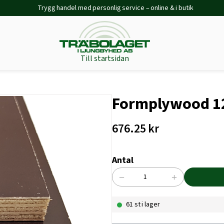
Trygg handel med personlig service – online & i butik
Till startsidan
Formplywood 1
676.25
kr
Antal
−
+
Formplywood
12x1200x2500
61 st i lager
mängd