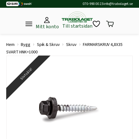
070-990 00 23
info@trabolaget.se
Till startsidan
Mitt konto
›
›
›
›
Hem
Bygg
Spik & Skruv
Skruv
FARMARSKRUV 4,8X35
SVART HNK=1000
Slutsåld!