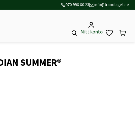
070-990 00 23
info@trabolaget.se
Mitt konto
NDIAN SUMMER®