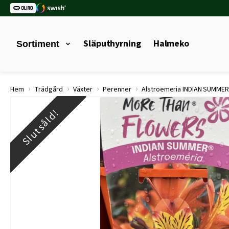
Släputhyrning
Halmeko
Sortiment
›
›
›
›
Hem
Trädgård
Växter
Perenner
Alstroemeria INDIAN SUMME
Slutsåld!