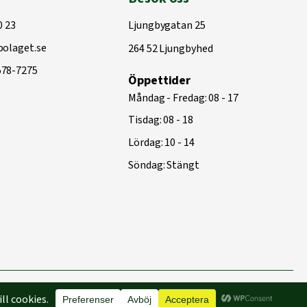
0 23
Ljungbygatan 25
olaget.se
264 52 Ljungbyhed
578-7275
Öppettider
Måndag - Fredag: 08 - 17
Tisdag: 08 - 18
Lördag: 10 - 14
Söndag: Stängt
Byggd med
♥
av
Capace Media | Webbyrå Malmö