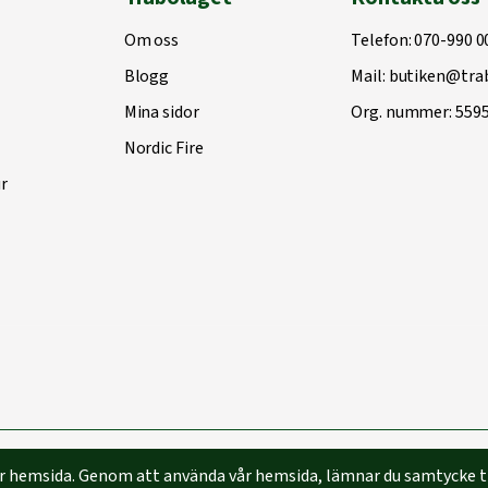
Om oss
Telefon:
070-990 0
Blogg
Mail:
butiken@trab
Mina sidor
Org. nummer: 559
Nordic Fire
r