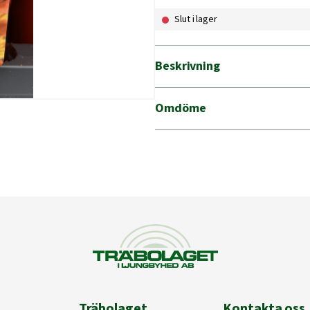
Slut i lager
Beskrivning
Omdöme
Träbolaget
Kontakta oss