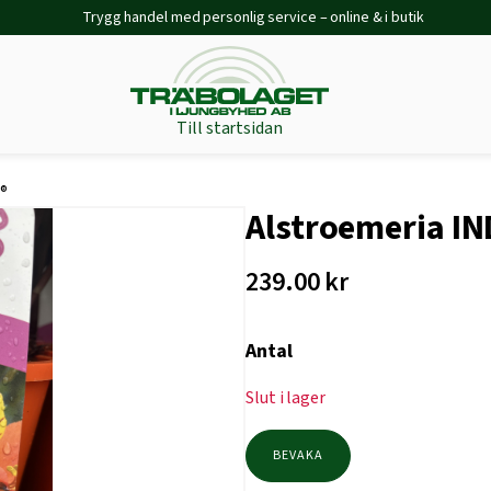
Trygg handel med personlig service – online & i butik
Till startsidan
R®
Alstroemeria I
239.00
kr
Antal
Slut i lager
BEVAKA