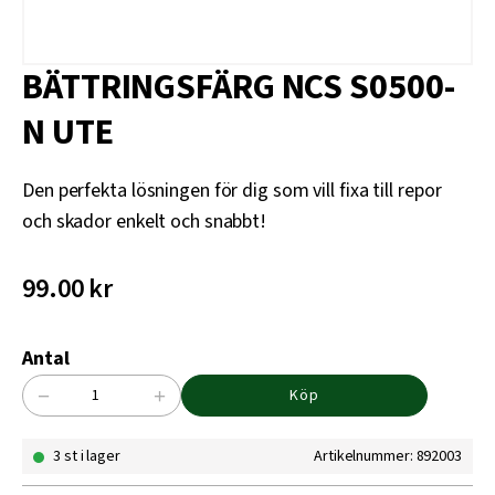
BÄTTRINGSFÄRG NCS S0500-
N UTE
Den perfekta lösningen för dig som vill fixa till repor
och skador enkelt och snabbt!
99.00
kr
Antal
−
+
Köp
BÄTTRINGSFÄRG
NCS
3 st i lager
Artikelnummer: 892003
S0500-
N