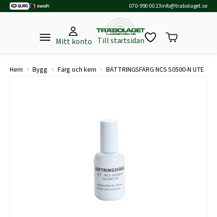
070-990 00 23
info@trabolaget.se
Till startsidan
Mitt konto
›
›
›
Hem
Bygg
Färg och kem
BÄTTRINGSFÄRG NCS S0500-N UTE