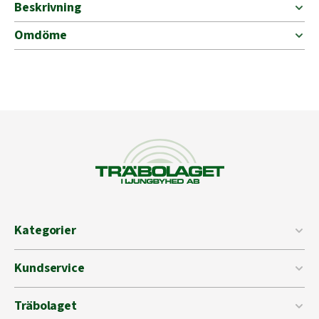
UTE
Beskrivning
mängd
Omdöme
Kategorier
Kundservice
Träbolaget