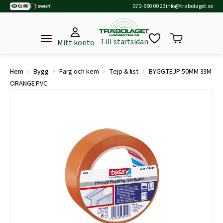
070-990 00 23
info@trabolaget.se
Till startsidan
Mitt konto
›
›
›
›
Hem
Bygg
Färg och kem
Tejp & list
BYGGTEJP 50MM 33M
ORANGE PVC