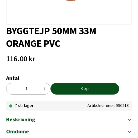
BYGGTEJP 50MM 33M
ORANGE PVC
116.00
kr
Antal
−
+
Köp
BYGGTEJP
50MM
7 st i lager
Artikelnummer: 996213
33M
ORANGE
PVC
Beskrivning
mängd
Omdöme