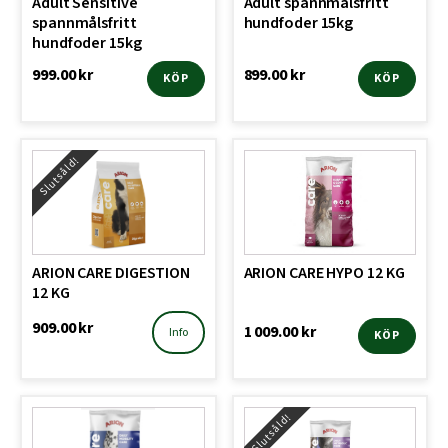
Adult Sensitive
Adult spannmålsfritt
spannmålsfritt
hundfoder 15kg
hundfoder 15kg
999.00
kr
899.00
kr
KÖP
KÖP
Slutsåld!
ARION CARE DIGESTION
ARION CARE HYPO 12 KG
12 KG
909.00
kr
1 009.00
kr
Info
KÖP
Slutsåld!