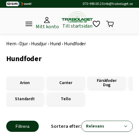
070-990 00 23
info@trabolaget.se
Till startsidan
Mitt konto
Hem
›
Djur
›
Husdjur
›
Hund
›
Hundfoder
Hundfoder
Färskfoder
Arion
Carrier
Dog
Standardt
Tello
Sortera efter:
Filtrera