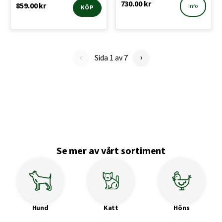
730.00
kr
859.00
kr
Info
KÖP
‹
›
Sida 1 av 7
Se mer av vårt sortiment
Hund
Katt
Höns