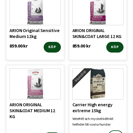
ARION Original Sensitive
ARION ORIGINAL
Medium 12kg
SKIN&COAT LARGE 12 KG
859.00
kr
859.00
kr
KÖP
KÖP
Slutsåld!
ARION ORIGINAL
Carrier High energy
SKIN&COAT MEDIUM 12
extreme 15kg
KG
Vetefritt och mycket köttrikt
helfoder till vuxna hundar