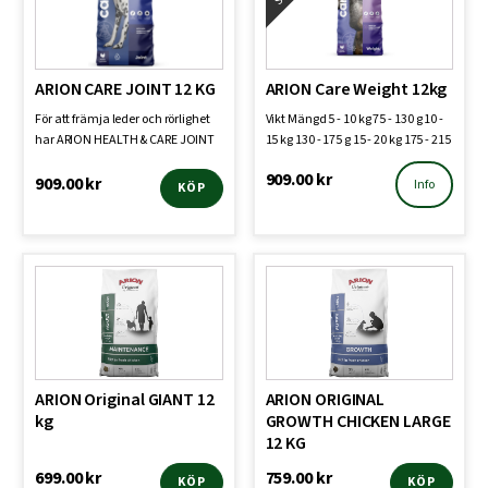
ARION CARE JOINT 12 KG
ARION Care Weight 12kg
För att främja leder och rörlighet
Vikt Mängd 5 - 10 kg 75 - 130 g 10 -
har ARION HEALTH & CARE JOINT
15 kg 130 - 175 g 15 - 20 kg 175 - 215
& MOBIL…
g 20…
909.00
kr
909.00
kr
Info
KÖP
ARION Original GIANT 12
ARION ORIGINAL
kg
GROWTH CHICKEN LARGE
12 KG
699.00
kr
759.00
kr
KÖP
KÖP