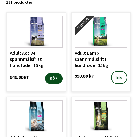
131 produkter
Slutsåld!
Adult Active
Adult Lamb
spannmålsfritt
spannmålsfritt
hundfoder 15kg
hundfoder 15kg
999.00
kr
949.00
kr
Info
KÖP