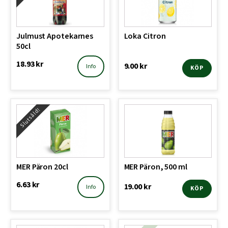
Julmust Apotekarnes
Loka Citron
50cl
18.93
kr
9.00
kr
Info
KÖP
Slutsåld!
MER Päron 20cl
MER Päron, 500 ml
6.63
kr
19.00
kr
Info
KÖP