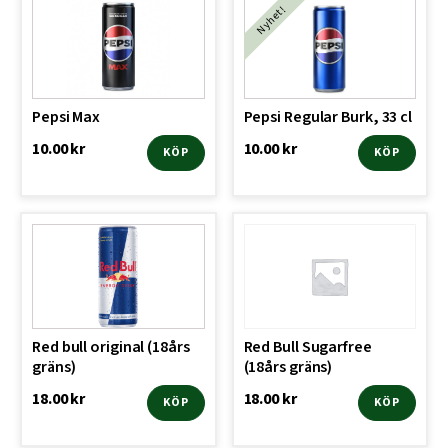
Nyhet!
Pepsi Max
Pepsi Regular Burk, 33 cl
10.00
kr
10.00
kr
KÖP
KÖP
Red bull original (18års
Red Bull Sugarfree
gräns)
(18års gräns)
18.00
kr
18.00
kr
KÖP
KÖP