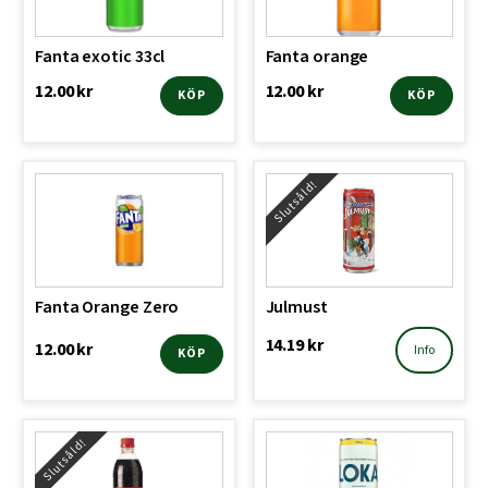
Fanta exotic 33cl
Fanta orange
12.00
kr
12.00
kr
KÖP
KÖP
Slutsåld!
Fanta Orange Zero
Julmust
14.19
kr
12.00
kr
Info
KÖP
Slutsåld!