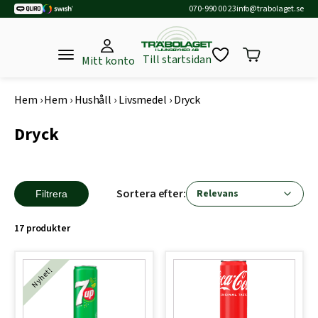
070-990 00 23
info@trabolaget.se
Till startsidan
Mitt konto
Hem
›
Hem
›
Hushåll
›
Livsmedel
›
Dryck
Dryck
Sortera efter:
Filtrera
17 produkter
Nyhet!