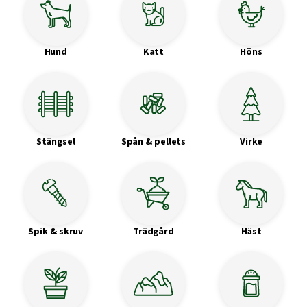
Hund
Katt
Höns
Stängsel
Spån & pellets
Virke
Spik & skruv
Trädgård
Häst