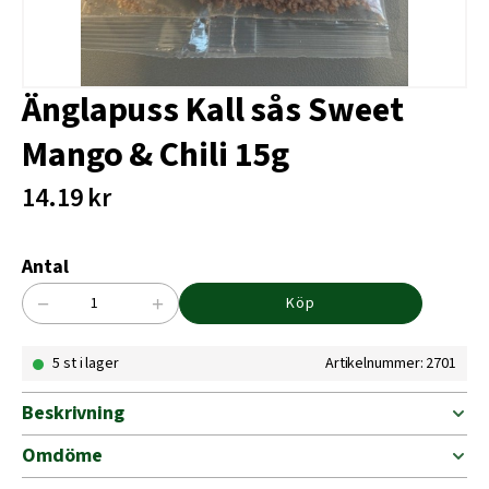
Änglapuss Kall sås Sweet
Mango & Chili 15g
14.19
kr
Antal
−
+
Köp
Änglapuss
Kall
5 st i lager
Artikelnummer: 2701
sås
Sweet
Mango
Beskrivning
&
Chili
Omdöme
15g
mängd