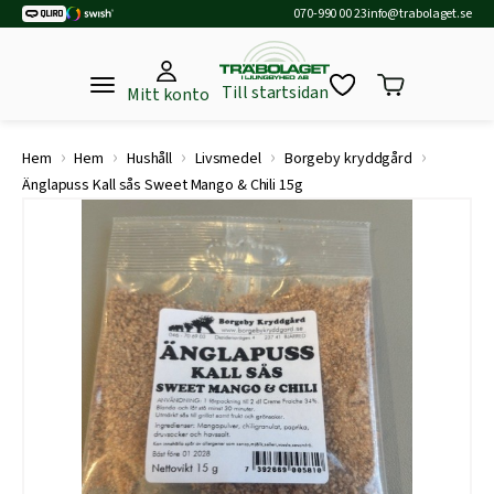
070-990 00 23
info@trabolaget.se
Till startsidan
Mitt konto
›
›
›
›
›
Hem
Hem
Hushåll
Livsmedel
Borgeby kryddgård
Änglapuss Kall sås Sweet Mango & Chili 15g