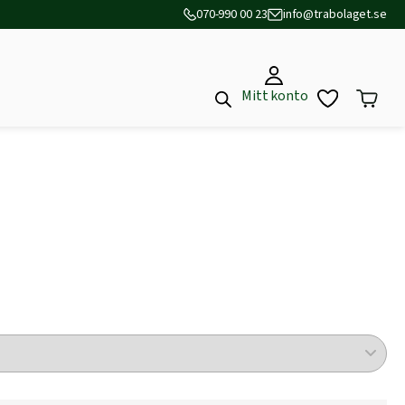
070-990 00 23
info@trabolaget.se
Mitt konto