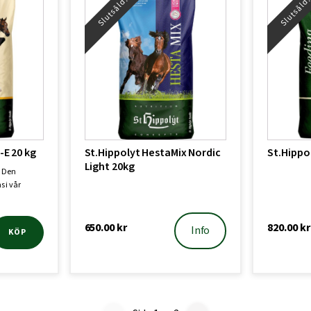
Slutsåld!
Slutsåld
-E 20 kg
St.Hippolyt HestaMix Nordic
St.Hippo
Light 20kg
g Den
s i vår
650.00
kr
820.00
kr
Info
KÖP