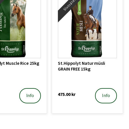
!
Slutsåld!
lyt Muscle Rice 25kg
St.Hippolyt Natur müsli
GRAIN FREE 15kg
475.00
kr
Info
Info