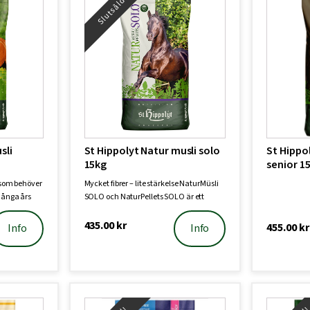
Slutsåld!
sli
St Hippolyt Natur musli solo
St Hippo
15kg
senior 1
 som behöver
Mycket fibrer – lite stärkelse NaturMüsli
många års
SOLO och NaturPellets SOLO är ett
ﬁber…
435.00
kr
455.00
kr
Info
Info