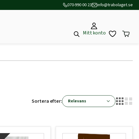
070-990 00 23
info@trabolaget.se
Mitt konto
Sortera efter: