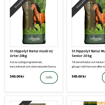
Slutsåld!
Slutsåld!
St Hippolyt Natur musli m/
St Hippolyt Natur Mu
örter 20kg
Senior 20 kg
Full av nyttiga ingredienser,
Till seniorhästar och hästar
koncentrerat och välsmakande Denna
gå upp i vikt Harmoni efter 
balanserade müs…
s…
540.00
kr
545.00
kr
Info