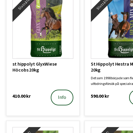
Slutsåld!
Slutsåld!
st hippolyt GlyxWiese
St Hippolyt Hestra M
Höcobs 20kg
20kg
Det som 1998 började som fl
utfodringsförsök på specialr
islandshästst…
410.00
kr
590.00
kr
Info