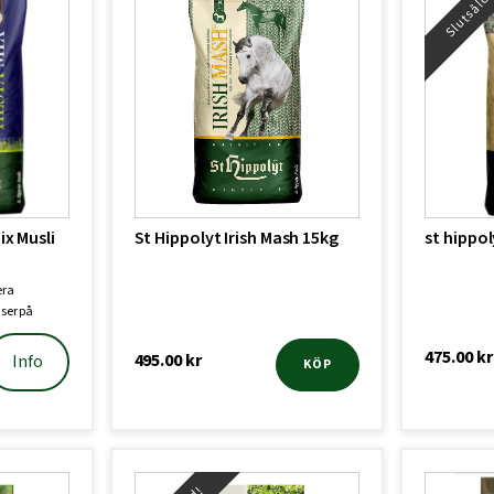
Slutsåld
ix Musli
St Hippolyt Irish Mash 15kg
st hippol
era
aser på
475.00
kr
495.00
kr
Info
KÖP