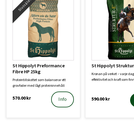
Slutsåld!
St Hippolyt Preformance
St Hippolyt Struktur
Fibre HP 25kg
Kronan på verket – varje da
effektivitet och kraft som finn
Proteintillskottet som balanserar ett
Struktur…
grovfoder med lågt proteininnehåll
Grovfod…
570.00
kr
590.00
kr
Info