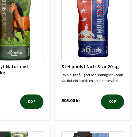
lyt Naturmusli
St Hippolyt NutriStar 20 kg
5kg
Styrka, uthållighet och smidighet Redan
vid födseln har de en beundransvärd
musk…
505.00
kr
KÖP
KÖP