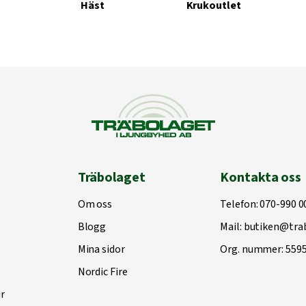
Häst
Krukoutlet
Träbolaget
Kontakta oss
Om oss
Telefon:
070-990 0
Blogg
Mail:
butiken@trab
Mina sidor
Org. nummer: 559
Nordic Fire
r