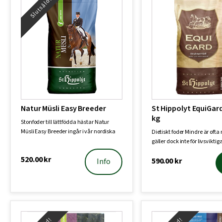
Slutsåld!
Natur Müsli Easy Breeder
St Hippolyt EquiGard
kg
Stonfoder till lättfödda hästar Natur
Müsli Easy Breeder ingår i vår nordiska
Dietiskt foder Mindre är ofta
Na…
gäller dock inte för livsvikt
520.00
kr
590.00
kr
Info