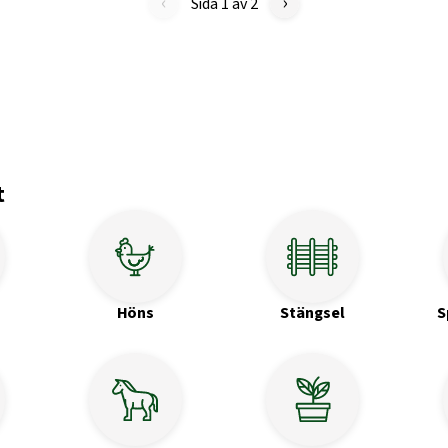
‹
›
Sida 1 av 2
t
Höns
Stängsel
S