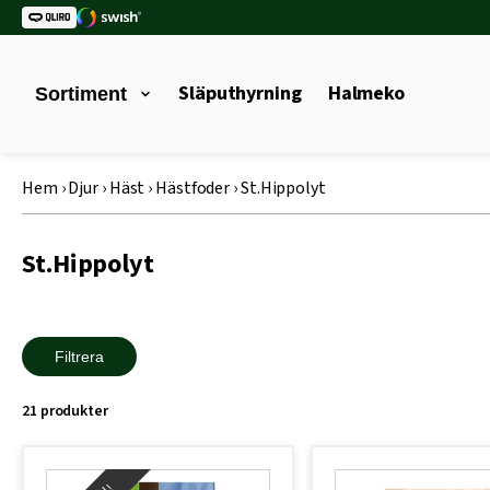
Släputhyrning
Halmeko
Sortiment
Hem
›
Djur
›
Häst
›
Hästfoder
›
St.Hippolyt
St.Hippolyt
Filtrera
21 produkter