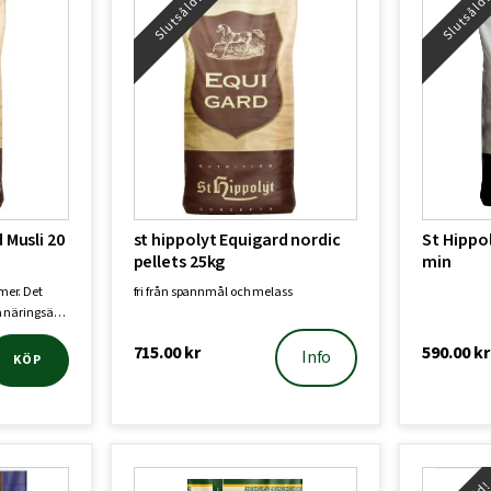
Slutsåld!
Slutsåld
 Musli 20
st hippolyt Equigard nordic
St Hippo
pellets 25kg
min
 mer. Det
fri från spannmål och melass
iga näringsä…
715.00
kr
590.00
kr
Info
KÖP