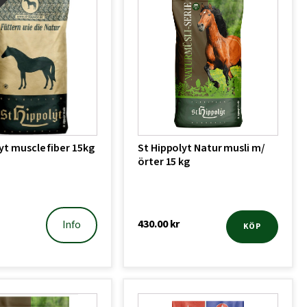
!
yt muscle fiber 15kg
St Hippolyt Natur musli m/
örter 15 kg
430.00
kr
Info
KÖP