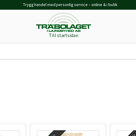
Trygg handel med personlig service – online & i butik
Till startsidan