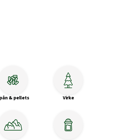
pån & pellets
Virke