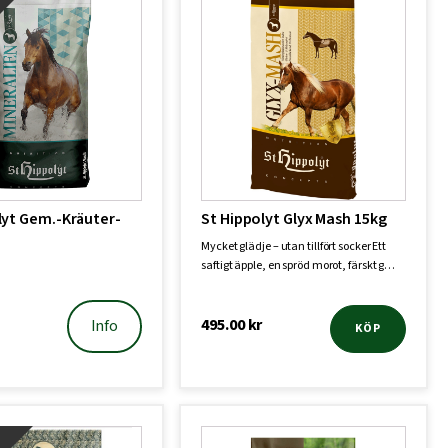
!
lyt Gem.-Kräuter-
St Hippolyt Glyx Mash 15kg
Mycket glädje – utan tillfört socker Ett
saftigt äpple, en spröd morot, färskt g…
495.00
kr
Info
KÖP