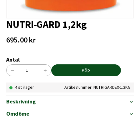
NUTRI-GARD 1,2kg
695.00
kr
Antal
−
+
Köp
NUTRI-
GARD
4 st i lager
Artikelnummer: NUTRIGARDEX-1.2KG
1,2kg
mängd
Beskrivning
Omdöme