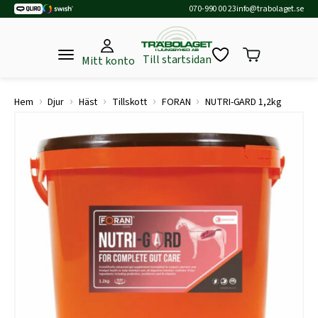
070-990 00 23
info@trabolaget.se
Till startsidan
Mitt konto
›
›
›
›
›
Hem
Djur
Häst
Tillskott
FORAN
NUTRI-GARD 1,2kg