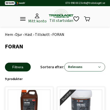
070-990 00 23
info@trabolaget.se
Till startsidan
Mitt konto
Hem
›
Djur
›
Häst
›
Tillskott
›
FORAN
FORAN
Sortera efter:
Filtrera
9 produkter
Slutsåld!