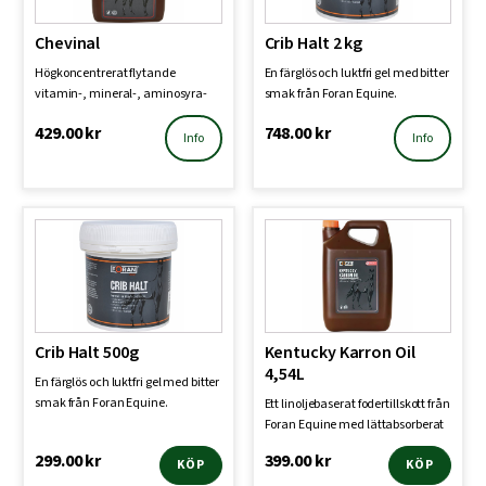
Chevinal
Crib Halt 2 kg
Högkoncentrerat flytande
En färglös och luktfri gel med bitter
vitamin-, mineral-, aminosyra-
smak från Foran Equine.
och spårämnestillskott i…
Förhindrar bitning…
429.00
kr
748.00
kr
Info
Info
Crib Halt 500g
Kentucky Karron Oil
4,54L
En färglös och luktfri gel med bitter
smak från Foran Equine.
Ett linoljebaserat fodertillskott från
Förhindrar bitning…
Foran Equine med lättabsorberat
Omega 3 o…
299.00
kr
399.00
kr
KÖP
KÖP