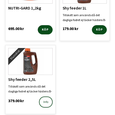
NUTRI-GARD 1,2kg
Shy feeder 1L
Tillskott som används då det
dagliga fodret ej täcker hästens B-
vitaminbehov, pe…
695.00
kr
179.00
kr
KÖP
KÖP
Slutsåld!
Shy feeder 2,5L
Tillskott som används då det
dagliga fodret ej täcker hästens B-
vitaminbehov, pe…
379.00
kr
Info