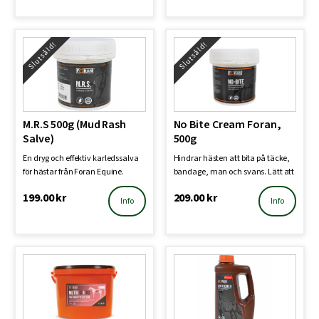
Slutsåld!
Slutsåld!
M.R.S 500g (Mud Rash
No Bite Cream Foran,
Salve)
500g
En dryg och effektiv karledssalva
Hindrar hästen att bita på täcke,
för hästar från Foran Equine.
bandage, man och svans. Lätt att
Fungerar mjukgör…
tvätta bort. …
199.00
kr
209.00
kr
Info
Info