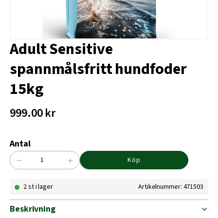
Adult Sensitive
spannmålsfritt hundfoder
15kg
999.00
kr
Antal
−
+
Köp
Adult
Sensitive
2 st i lager
Artikelnummer: 471503
spannmålsfritt
hundfoder
15kg
Beskrivning
mängd