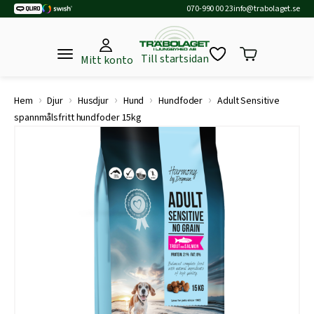
070-990 00 23
info@trabolaget.se
Till startsidan
Mitt konto
›
›
›
›
›
Hem
Djur
Husdjur
Hund
Hundfoder
Adult Sensitive
spannmålsfritt hundfoder 15kg