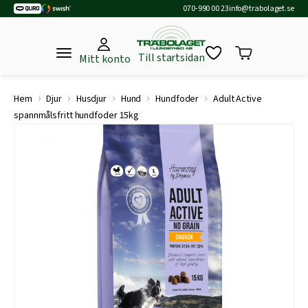
070-990 00 23
info@trabolaget.se
Till startsidan
Mitt konto
›
›
›
›
›
Hem
Djur
Husdjur
Hund
Hundfoder
Adult Active
spannmålsfritt hundfoder 15kg