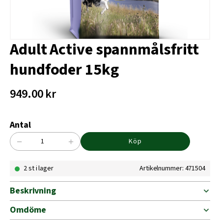
Adult Active spannmålsfritt
hundfoder 15kg
949.00
kr
Antal
−
+
Köp
Adult
Active
2 st i lager
Artikelnummer: 471504
spannmålsfritt
hundfoder
15kg
Beskrivning
mängd
Omdöme