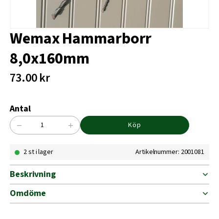
Wemax Hammarborr
8,0x160mm
73.00
kr
Antal
−
+
Köp
Wemax
Hammarborr
2 st i lager
Artikelnummer: 2001081
8,0x160mm
mängd
Beskrivning
Omdöme