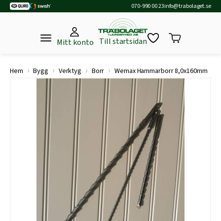
070-990 00 23
info@trabolaget.se
Till startsidan
Mitt konto
›
›
›
›
Hem
Bygg
Verktyg
Borr
Wemax Hammarborr 8,0x160mm