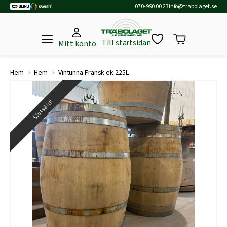
070-990 00 23
info@trabolaget.se
Till startsidan
Mitt konto
›
›
Hem
Hem
Vintunna Fransk ek 225L
Slutsåld!