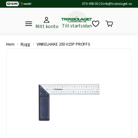
070-990 00 23
info@trabolaget.se
Till startsidan
Mitt konto
›
›
Hem
Bygg
VINKELHAKE 250 V25P PROFFS