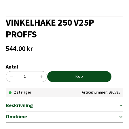
VINKELHAKE 250 V25P
PROFFS
544.00
kr
Antal
−
+
Köp
VINKELHAKE
250
2 st i lager
Artikelnummer: 936585
V25P
PROFFS
mängd
Beskrivning
Omdöme