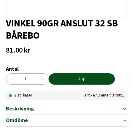
VINKEL 90GR ANSLUT 32 SB
BÅREBO
81.00
kr
Antal
−
+
Köp
VINKEL
90GR
2 st i lager
Artikelnummer: 370891
ANSLUT
32
SB
Beskrivning
BÅREBO
mängd
Omdöme