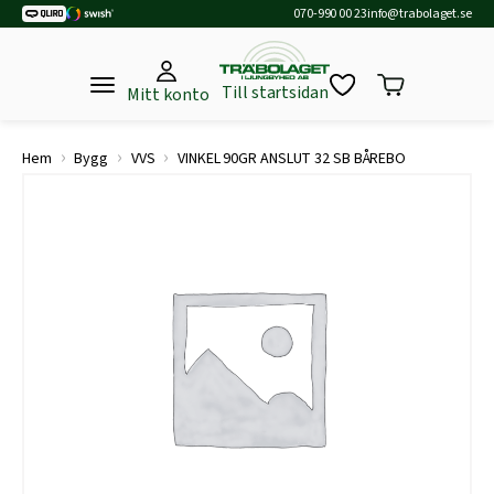
070-990 00 23
info@trabolaget.se
Till startsidan
Mitt konto
›
›
›
Hem
Bygg
VVS
VINKEL 90GR ANSLUT 32 SB BÅREBO