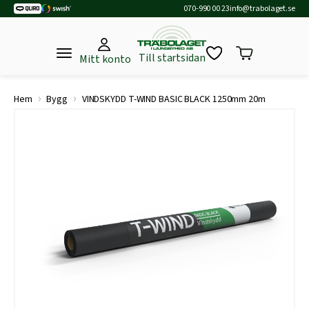
070-990 00 23
info@trabolaget.se
Till startsidan
Mitt konto
›
›
Hem
Bygg
VINDSKYDD T-WIND BASIC BLACK 1250mm 20m