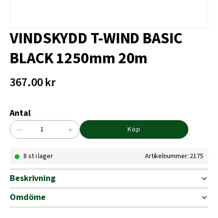
VINDSKYDD T-WIND BASIC
BLACK 1250mm 20m
367.00
kr
Antal
−
+
Köp
VINDSKYDD
T-
8 st i lager
Artikelnummer: 2175
WIND
BASIC
BLACK
Beskrivning
1250mm
20m
Omdöme
mängd