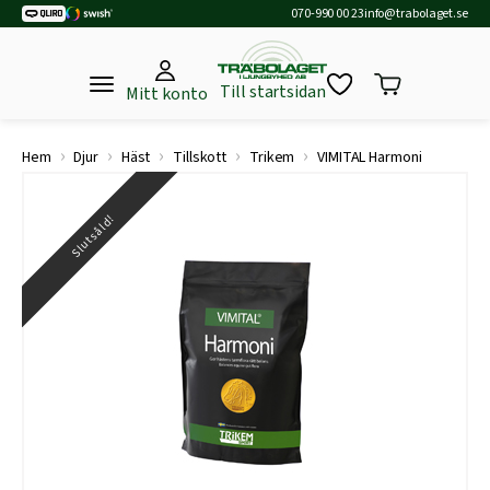
070-990 00 23
info@trabolaget.se
Till startsidan
Mitt konto
›
›
›
›
›
Hem
Djur
Häst
Tillskott
Trikem
VIMITAL Harmoni
Slutsåld!